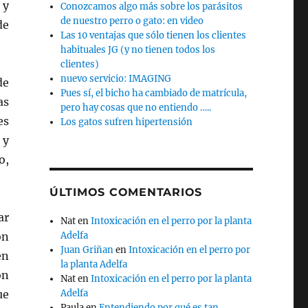
 y
Conozcamos algo más sobre los parásitos
de nuestro perro o gato: en video
de
Las 10 ventajas que sólo tienen los clientes
habituales JG (y no tienen todos los
clientes)
nuevo servicio: IMAGING
de
Pues sí, el bicho ha cambiado de matrícula,
as
pero hay cosas que no entiendo …..
es
Los gatos sufren hipertensión
 y
o,
ÚLTIMOS COMENTARIOS
ar
Nat
en
Intoxicación en el perro por la planta
on
Adelfa
Juan Griñan
en
Intoxicación en el perro por
en
la planta Adelfa
ón
Nat
en
Intoxicación en el perro por la planta
ue
Adelfa
Paula
en
Entendiendo por qué es tan