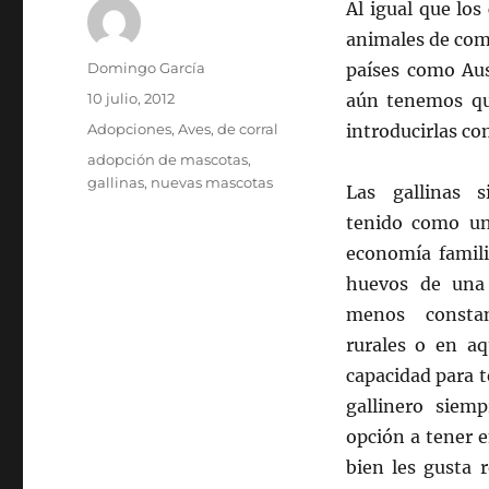
Al igual que lo
animales de comp
Autor
Domingo García
países como Aus
Publicado
10 julio, 2012
aún tenemos que
el
Categorías
Adopciones
,
Aves
,
de corral
introducirlas c
Etiquetas
adopción de mascotas
,
gallinas
,
nuevas mascotas
Las gallinas 
tenido como un
economía famili
huevos de un
menos consta
rurales o en aq
capacidad para 
gallinero siem
opción a tener e
bien les gusta 