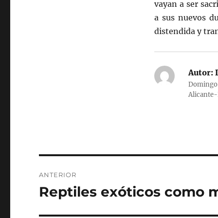
vayan a ser sacr
a sus nuevos d
distendida y tra
Autor:
D
Domingo G
Alicante
Navegación
ANTERIOR
de
Reptiles exóticos como 
Entrada
anterior:
entradas