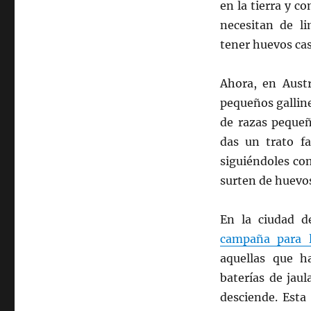
en la tierra y c
necesitan de li
tener huevos cas
Ahora, en Austr
pequeños galline
de razas pequeñ
das un trato f
siguiéndoles com
surten de huevos
En la ciudad de
campaña para l
aquellas que h
baterías de jau
desciende. Esta