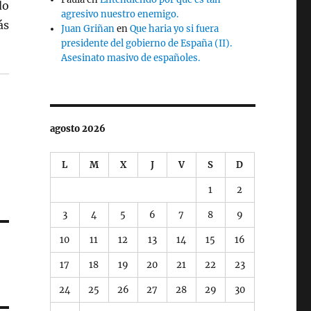
do
agresivo nuestro enemigo.
ás
Juan Griñan
en
Que haria yo si fuera
presidente del gobierno de España (II).
Asesinato masivo de españoles.
agosto 2026
L
M
X
J
V
S
D
1
2
3
4
5
6
7
8
9
10
11
12
13
14
15
16
17
18
19
20
21
22
23
24
25
26
27
28
29
30