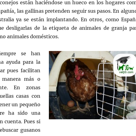
s conejos están haciéndose un hueco en los hogares co
añía, las gallinas pretenden seguir sus pasos. En algun
tralia ya se están implantando. En otros, como Españ
 desligarlas de la etiqueta de animales de granja pa
omo animales domésticos.
siempre se han
a ayuda para la
ar pues facilitan
a manera más o
nte. En zonas
uellas casas con
tener un pequeño
pre ha sido una
n cuenta. Pues si
rebuscar gusanos