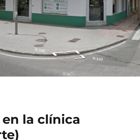
n la clínica
rte)