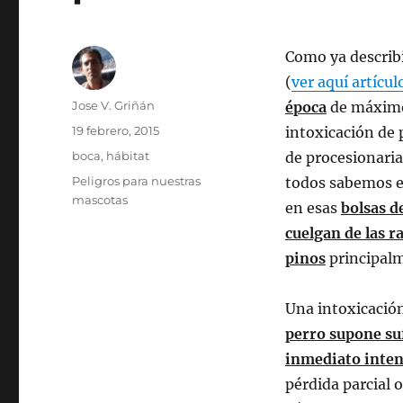
Como ya describ
(
ver aquí artícul
Autor
Jose V. Griñán
época
de máximo
Publicado
19 febrero, 2015
intoxicación de 
el
Categorías
boca
,
hábitat
de procesionari
Etiquetas
Peligros para nuestras
todos sabemos e
mascotas
en esas
bolsas d
cuelgan de las r
pinos
principal
Una intoxicació
perro supone su
inmediato inten
pérdida parcial 