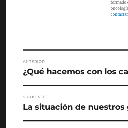
formado e
oncología
contactar
Navegación
ANTERIOR
de
¿Qué hacemos con los ca
Entrada
anterior:
entradas
SIGUIENTE
La situación de nuestro
Entrada
siguiente: