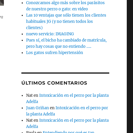
Conozcamos algo más sobre los parásitos
de nuestro perro o gato: en video
Las 10 ventajas que sólo tienen los clientes
ra
habituales JG (y no tienen todos los
clientes)
nuevo servicio: IMAGING
Pues sí, el bicho ha cambiado de matrícula,
pero hay cosas que no entiendo …..
Los gatos sufren hipertensión
ÚLTIMOS COMENTARIOS
Nat
en
Intoxicación en el perro por la planta
Adelfa
Juan Griñan
en
Intoxicación en el perro por
la planta Adelfa
Nat
en
Intoxicación en el perro por la planta
Adelfa
Paula
en
Entendiendo por qué es tan