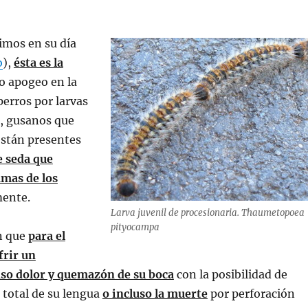
imos en su día
o
),
ésta es la
 apogeo en la
perros por larvas
a, gusanos que
stán presentes
e seda que
amas de los
mente.
Larva juvenil de procesionaria. Thaumetopoea
pityocampa
n que
para el
frir un
so dolor y quemazón de su boca
con la posibilidad de
o total de su lengua
o incluso la muerte
por perforación