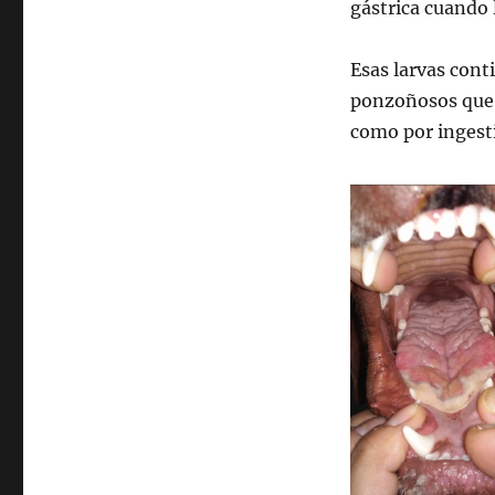
gástrica cuando l
Esas larvas con
ponzoñosos que h
como por ingest