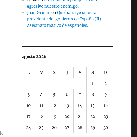
agresivo nuestro enemigo.
Juan Griñan
en
Que haria yo si fuera
presidente del gobierno de España (II).
Asesinato masivo de españoles.
agosto 2026
,
L
M
X
J
V
S
D
1
2
3
4
5
6
7
8
9
10
11
12
13
14
15
16
17
18
19
20
21
22
23
24
25
26
27
28
29
30
te