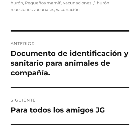
el
Etiquetas
hurón
,
Pequeños mamíf.
,
vacunaciones
hurón
,
reacciones vacunales
,
vacunación
Navegación
ANTERIOR
de
Documento de identificación y
Entrada
anterior:
sanitario para animales de
entradas
compañía.
SIGUIENTE
Para todos los amigos JG
Entrada
siguiente: