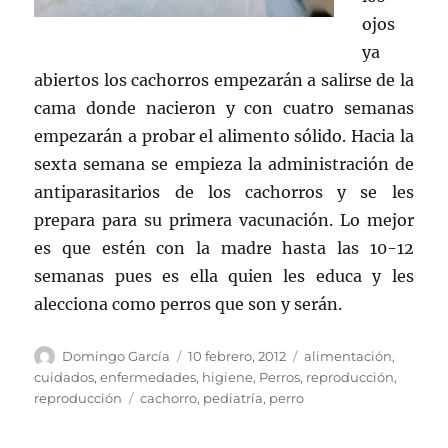
ojos
ya
abiertos los cachorros empezarán a salirse de la
cama donde nacieron y con cuatro semanas
empezarán a probar el alimento sólido. Hacia la
sexta semana se empieza la administración de
antiparasitarios de los cachorros y se les
prepara para su primera vacunación. Lo mejor
es que estén con la madre hasta las 10-12
semanas pues es ella quien les educa y les
alecciona como perros que son y serán.
Autor
Publicado
Categorías
Domingo García
10 febrero, 2012
alimentación
,
el
cuidados
,
enfermedades
,
higiene
,
Perros
,
reproducción
,
Etiquetas
reproducción
cachorro
,
pediatría
,
perro