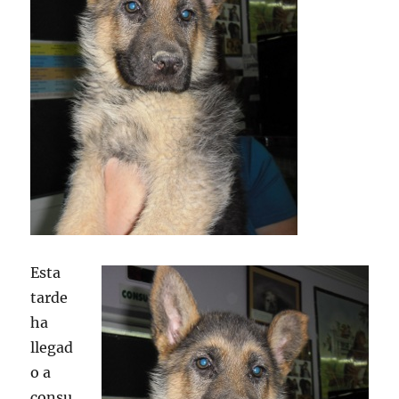
Esta
tarde
ha
llegad
o a
consu