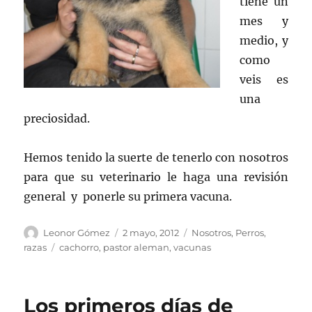
tiene un
mes y
medio, y
como
veis es
una
preciosidad.
Hemos tenido la suerte de tenerlo con nosotros
para que su veterinario le haga una revisión
general y ponerle su primera vacuna.
Autor
Publicado
Categorías
Leonor Gómez
2 mayo, 2012
Nosotros
,
Perros
,
el
Etiquetas
razas
cachorro
,
pastor aleman
,
vacunas
Los primeros días de