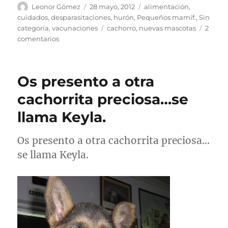
Autor
Publicado
Categorías
Leonor Gómez
28 mayo, 2012
alimentación
,
el
cuidados
,
desparasitaciones
,
hurón
,
Pequeños mamíf.
,
Sin
Etiquetas
categoría
,
vacunaciones
cachorro
,
nuevas mascotas
2
en
comentarios
Loki,
un
hurón
Os presento a otra
muy
pequeño.
cachorrita preciosa…se
llama Keyla.
Os presento a otra cachorrita preciosa…
se llama Keyla.