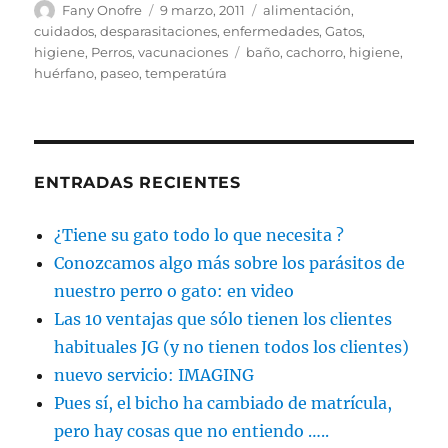
Autor
Publicado
Categorías
Fany Onofre
9 marzo, 2011
alimentación
,
el
cuidados
,
desparasitaciones
,
enfermedades
,
Gatos
,
Etiquetas
higiene
,
Perros
,
vacunaciones
baño
,
cachorro
,
higiene
,
huérfano
,
paseo
,
temperatúra
ENTRADAS RECIENTES
¿Tiene su gato todo lo que necesita ?
Conozcamos algo más sobre los parásitos de
nuestro perro o gato: en video
Las 10 ventajas que sólo tienen los clientes
habituales JG (y no tienen todos los clientes)
nuevo servicio: IMAGING
Pues sí, el bicho ha cambiado de matrícula,
pero hay cosas que no entiendo …..