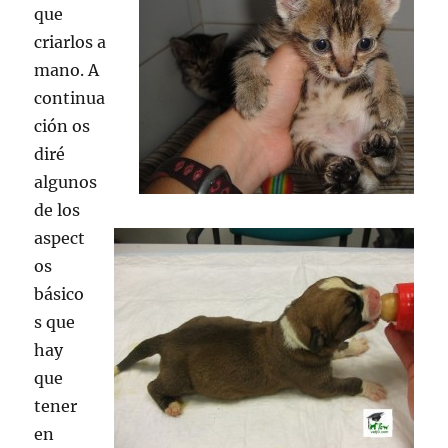
que
criarlos a
mano. A
continua
ción os
diré
algunos
de los
aspect
os
básico
s que
hay
que
tener
en