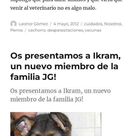
venir al veterinario no es algo malo.
Autor
Publicado
Categorías
Leonor Gómez
4 mayo, 2012
cuidados
,
Nosotros
,
el
Etiquetas
Perros
cachorro
,
desparasitaciones
,
vacunas
Os presentamos a Ikram,
un nuevo miembro de la
familia JG!
Os presentamos a Ikram, un nuevo
miembro de la familia JG!