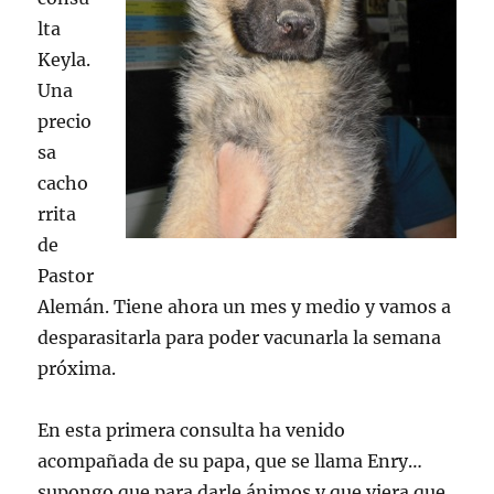
lta
Keyla.
Una
precio
sa
cacho
rrita
de
Pastor
Alemán. Tiene ahora un mes y medio y vamos a
desparasitarla para poder vacunarla la semana
próxima.
En esta primera consulta ha venido
acompañada de su papa, que se llama Enry…
supongo que para darle ánimos y que viera que