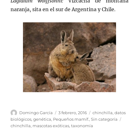
Lagidium wolffsohni:
Vizcacha de montaña
naranja, sita en el sur de Argentina y Chile.
Autor
Publicado
Categorías
Domingo García
3 febrero, 2016
chinchilla
,
datos
el
Etiquet
biológicos
,
genética
,
Pequeños mamíf.
,
Sin categoría
chinchilla
,
mascotas exóticas
,
taxonomía