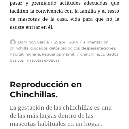
pasar y premiando actitudes adecuadas que
faciliten la convivencia con la familia y el resto
de mascotas de la casa. vida para que no le
asuste entrar en él.
Autor
Publicado
Categorías
Domingo García
25 abril, 2014
alimentación
,
el
chinchilla
,
cuidados
,
datos biológicos
,
desparasitaciones
,
Etiquetas
hábitat
,
higiene
,
Pequeños mamíf.
chinchilla
,
cuidados
básicos
,
mascotas exóticas
Reproducción en
Chinchillas.
La gestación de las chinchillas es una
de las más largas dentro de las
mascotas habituales en un hogar.