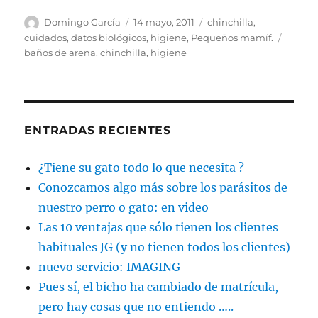
Autor
Publicado
Categorías
Domingo García
14 mayo, 2011
chinchilla
,
el
Etique
cuidados
,
datos biológicos
,
higiene
,
Pequeños mamíf.
baños de arena
,
chinchilla
,
higiene
ENTRADAS RECIENTES
¿Tiene su gato todo lo que necesita ?
Conozcamos algo más sobre los parásitos de
nuestro perro o gato: en video
Las 10 ventajas que sólo tienen los clientes
habituales JG (y no tienen todos los clientes)
nuevo servicio: IMAGING
Pues sí, el bicho ha cambiado de matrícula,
pero hay cosas que no entiendo …..