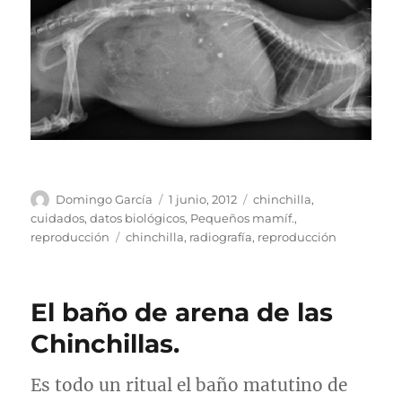
Autor
Publicado
Categorías
Domingo García
1 junio, 2012
chinchilla
,
el
cuidados
,
datos biológicos
,
Pequeños mamíf.
,
Etiquetas
reproducción
chinchilla
,
radiografía
,
reproducción
El baño de arena de las
Chinchillas.
Es todo un ritual el baño matutino de