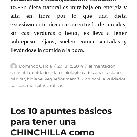
10.-
Su dieta natural es muy baja en energía y
alta en fibra por lo que una dieta
excesivamente rica en concentrado de cereales,
sin casi verduras o heno, les lleva a tener
sobrepeso. Fijaos, suelen comer sentadas y
llevándose la comida a la boca.
Autor
Publicado
Categorías
Domingo García
20 julio, 2014
alimentación
,
el
chinchilla
,
cuidados
,
datos biológicos
,
desparasitaciones
,
Etiquetas
hábitat
,
higiene
,
Pequeños mamíf.
chinchilla
,
cuidados
básicos
,
mascotas exóticas
Los 10 apuntes básicos
para tener una
CHINCHILLA como