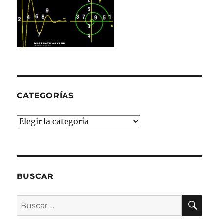
CATEGORÍAS
Categorías
BUSCAR
BU
Buscar
por: