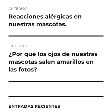
Navegación
ANTERIOR
de
Reacciones alérgicas en
Entrada
anterior:
nuestras mascotas.
entradas
SIGUIENTE
¿Por que los ojos de nuestras
Entrada
siguiente:
mascotas salen amarillos en
las fotos?
ENTRADAS RECIENTES