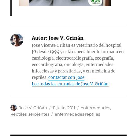
Autor:
Jose V. Griñán
Jose Vicente Griñán es veterinario del hospital
JG desde 1994 y está especialmente formado en
cardiología, electrocardiografía, ecografía,
ecocardiografía, oncología, enfermedades
infecciosas y parasitarias, y en medicina de
reptiles.
contactar con Jose
Lee todas las entradas de Jose V. Griñán
Autor
Publicado
Categorías
Jose V. Griñán
11 julio, 2011
enfermedades
,
el
Etiquetas
Reptiles
,
serpientes
enfermedades reptiles