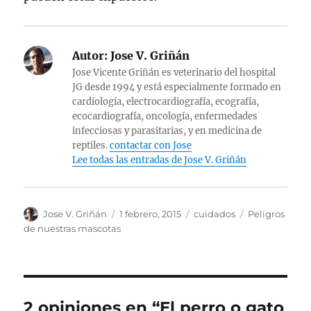
Autor:
Jose V. Griñán
Jose Vicente Griñán es veterinario del hospital
JG desde 1994 y está especialmente formado en
cardiología, electrocardiografía, ecografía,
ecocardiografía, oncología, enfermedades
infecciosas y parasitarias, y en medicina de
reptiles.
contactar con Jose
Lee todas las entradas de Jose V. Griñán
Autor
Publicado
Categorías
Etiquetas
Jose V. Griñán
1 febrero, 2015
cuidados
Peligros
el
de nuestras mascotas
2 opiniones en “El perro o gato