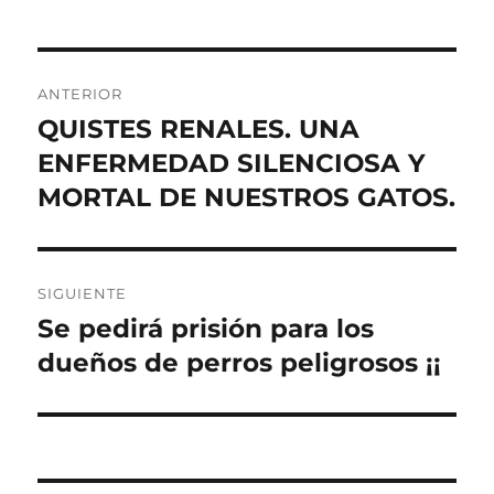
Navegación
ANTERIOR
de
QUISTES RENALES. UNA
Entrada
anterior:
ENFERMEDAD SILENCIOSA Y
entradas
MORTAL DE NUESTROS GATOS.
SIGUIENTE
Se pedirá prisión para los
Entrada
siguiente:
dueños de perros peligrosos ¡¡