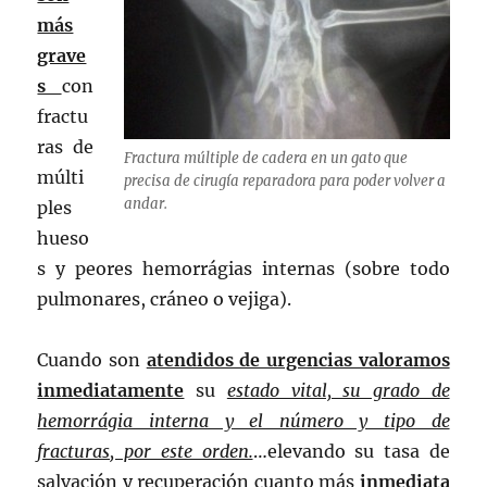
más
grave
s
con
fractu
ras de
Fractura múltiple de cadera en un gato que
múlti
precisa de cirugía reparadora para poder volver a
andar.
ples
hueso
s y peores hemorrágias internas (sobre todo
pulmonares, cráneo o vejiga).
Cuando son
atendidos de urgencias valoramos
inmediatamente
su
estado vital, su grado de
hemorrágia interna y el número y tipo de
fracturas, por este orden.
…elevando su tasa de
salvación y recuperación cuanto más
inmediata