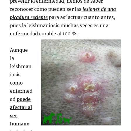
prevenir la enfermedad, hemos de saber
reconocer cómo pueden ser las
lesiones de una
picadura reciente
para así actuar cuanto antes,
pues la leishmaniosis muchas veces es una
enfermedad
curable al 100 %.
Aunque
la
leishman
iosis
como
enfermed
ad
puede
afectar al
ser
humano