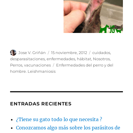
Autor
Publicado
Categorías
Jose V. Griñán
15 noviembre, 2012
cuidados
,
el
desparasitaciones
,
enfermedades
,
hábitat
,
Nosotros
,
Etiquetas
Perros
,
vacunaciones
Enfermedades del perro y del
hombre. Leishmaniosis
ENTRADAS RECIENTES
¿Tiene su gato todo lo que necesita ?
Conozcamos algo más sobre los parásitos de