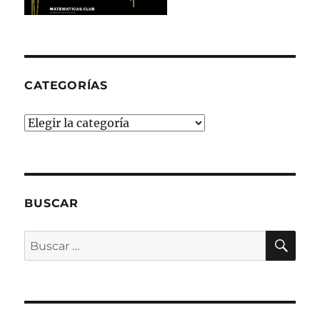
CATEGORÍAS
Categorías
BUSCAR
BU
Buscar
por: