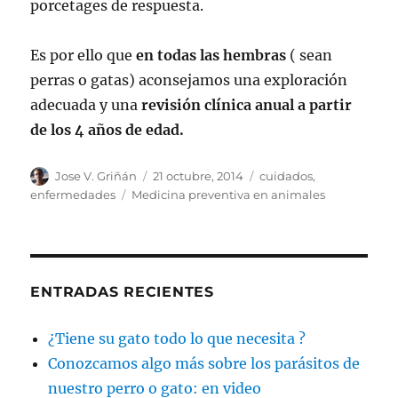
porcetages de respuesta.
Es por ello que
en todas las hembras
( sean
perras o gatas) aconsejamos una exploración
adecuada y una
revisión clínica anual a partir
de los 4 años de edad.
Autor
Publicado
Categorías
Jose V. Griñán
21 octubre, 2014
cuidados
,
el
Etiquetas
enfermedades
Medicina preventiva en animales
ENTRADAS RECIENTES
¿Tiene su gato todo lo que necesita ?
Conozcamos algo más sobre los parásitos de
nuestro perro o gato: en video