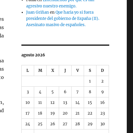
agresivo nuestro enemigo.
Juan Griñan
en
Que haria yo si fuera
es
presidente del gobierno de España (II).
Asesinato masivo de españoles.
as
la
agosto 2026
na
as
L
M
X
J
V
S
D
to
1
2
3
4
5
6
7
8
9
n,
10
11
12
13
14
15
16
ad
17
18
19
20
21
22
23
24
25
26
27
28
29
30