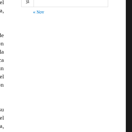
31
el
a,
« Nov
de
ón
la
ca
un
el
on
su
el
a,