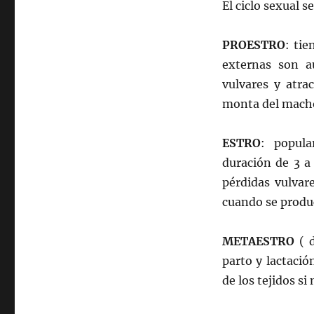
El ciclo sexual s
PROESTRO
: ti
externas son a
vulvares y atra
monta del mach
ESTRO
: popul
duración de 3 a
pérdidas vulvar
cuando se produ
METAESTRO
( d
parto y lactació
de los tejidos si