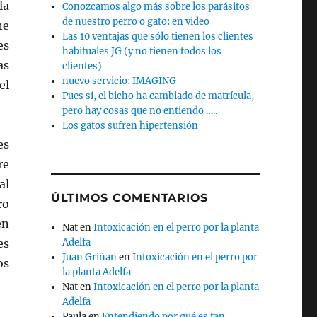
la
Conozcamos algo más sobre los parásitos
de nuestro perro o gato: en video
ne
Las 10 ventajas que sólo tienen los clientes
es
habituales JG (y no tienen todos los
as
clientes)
nuevo servicio: IMAGING
el
Pues sí, el bicho ha cambiado de matrícula,
pero hay cosas que no entiendo …..
Los gatos sufren hipertensión
es
re
al
ÚLTIMOS COMENTARIOS
ro
en
Nat
en
Intoxicación en el perro por la planta
es
Adelfa
Juan Griñan
en
Intoxicación en el perro por
os
la planta Adelfa
Nat
en
Intoxicación en el perro por la planta
Adelfa
Paula
en
Entendiendo por qué es tan