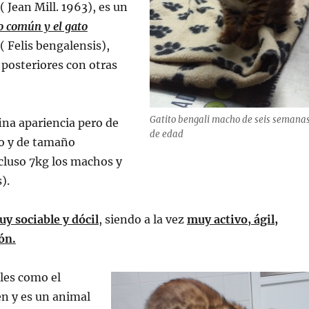
 Jean Mill. 1963), es un
to común y el gato
( Felis bengalensis),
posteriores con otras
Gatito bengali macho de seis semana
fina apariencia pero de
de edad
to y de tamaño
cluso 7kg los machos y
).
y sociable y dócil
,
siendo a la vez
muy activo, ágil,
ón.
les como el
en y es un animal