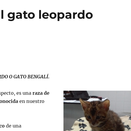
El gato leopardo
RDO O GATO BENGALÍ.
specto, es una
raza de
conocida
en nuestro
co
de una