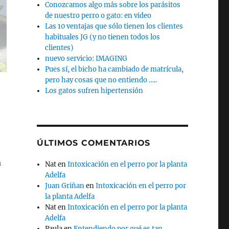
Conozcamos algo más sobre los parásitos
de nuestro perro o gato: en video
Las 10 ventajas que sólo tienen los clientes
habituales JG (y no tienen todos los
clientes)
nuevo servicio: IMAGING
Pues sí, el bicho ha cambiado de matrícula,
pero hay cosas que no entiendo …..
Los gatos sufren hipertensión
ÚLTIMOS COMENTARIOS
a
Nat
en
Intoxicación en el perro por la planta
Adelfa
Juan Griñan
en
Intoxicación en el perro por
la planta Adelfa
Nat
en
Intoxicación en el perro por la planta
Adelfa
Paula
en
Entendiendo por qué es tan