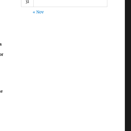
31
« Nov
s
or
se