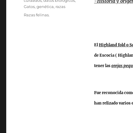
cuidados
,
datos biológicos
,
-Historia y orige
Gatos
,
genética
,
razas
Etiquetas
Razas felinas.
El
Highland fold o Sc
de Escocia ( Highlan
tener las
orejas pequ
Fue reconocida como
han relizado varios 