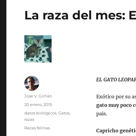
La raza del mes: 
EL GATO LEOPA
Autor
Jose V. Griñán
Exótico por su a
Publicado
20 enero, 2015
gato muy poco 
el
Categorías
datos biológicos
,
Gatos
,
pais.
razas
Etiquetas
Razas felinas.
Capricho genéti