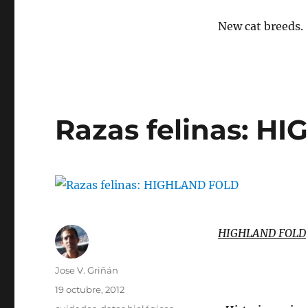
New cat breeds.
Razas felinas: 
HIGHLAND FOLD
Autor
Jose V. Griñán
Publicado
19 octubre, 2012
el
Categorías