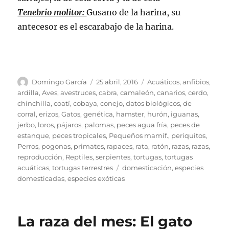
Tenebrio molitor:
Gusano de la harina, su
antecesor es el escarabajo de la harina.
Autor
Publicado
Categorías
Domingo García
25 abril, 2016
Acuáticos
,
anfibios
,
el
ardilla
,
Aves
,
avestruces
,
cabra
,
camaleón
,
canarios
,
cerdo
,
chinchilla
,
coatí
,
cobaya
,
conejo
,
datos biológicos
,
de
corral
,
erizos
,
Gatos
,
genética
,
hamster
,
hurón
,
iguanas
,
jerbo
,
loros
,
pájaros
,
palomas
,
peces agua fría
,
peces de
estanque
,
peces tropicales
,
Pequeños mamíf.
,
periquitos
,
Perros
,
pogonas
,
primates
,
rapaces
,
rata
,
ratón
,
razas
,
razas
,
reproducción
,
Reptiles
,
serpientes
,
tortugas
,
tortugas
Etiquetas
acuáticas
,
tortugas terrestres
domesticación
,
especies
domesticadas
,
especies exóticas
La raza del mes: El gato