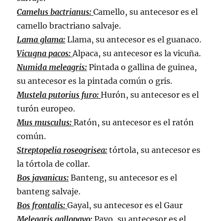
Camelus bactrianus:
Camello, su antecesor es el
camello bractriano salvaje.
Lama glama:
Llama, su antecesor es el guanaco.
Vicugna pacos:
Alpaca, su antecesor es la vicuña.
Numida meleagris:
Pintada o gallina de guinea,
su antecesor es la pintada común o gris.
Mustela putorius furo:
Hurón, su antecesor es el
turón europeo.
Mus musculus:
Ratón, su antecesor es el ratón
común.
Streptopelia roseogrisea:
tórtola, su antecesor es
la tórtola de collar.
Bos javanicus:
Banteng, su antecesor es el
banteng salvaje.
Bos frontalis:
Gayal, su antecesor es el Gaur
Meleagris gallopavo:
Pavo, su antecesor es el