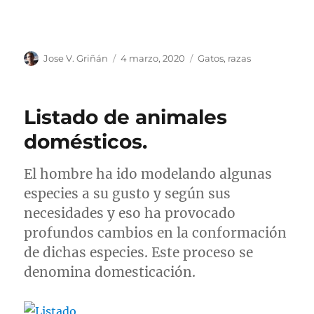
Autor
Publicado
Categorías
Jose V. Griñán
4 marzo, 2020
Gatos
,
razas
el
Listado de animales
domésticos.
El hombre ha ido modelando algunas
especies a su gusto y según sus
necesidades y eso ha provocado
profundos cambios en la conformación
de dichas especies. Este proceso se
denomina domesticación.