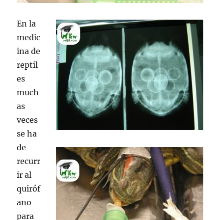
En la
medic
ina de
reptil
es
much
as
veces
se ha
de
recurr
ir al
quiróf
ano
para