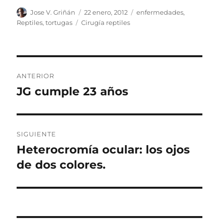
Autor
Publicado
Categorías
Jose V. Griñán
22 enero, 2012
enfermedades
,
el
Etiquetas
Reptiles
,
tortugas
Cirugía reptiles
Navegación
ANTERIOR
de
JG cumple 23 años
Entrada
anterior:
entradas
SIGUIENTE
Heterocromía ocular: los ojos
Entrada
siguiente:
de dos colores.