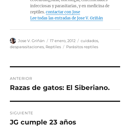
infecciosas y parasitarias, y en medicina de
reptiles.
contactar con Jose
Lee todas las entradas de Jose V. Griñán
Autor
Publicado
Categorías
Jose V. Griñán
17 enero, 2012
cuidados
,
el
Etiquetas
desparasitaciones
,
Reptiles
Parásitos reptiles
Navegación
ANTERIOR
de
Razas de gatos: El Siberiano.
Entrada
anterior:
entradas
SIGUIENTE
JG cumple 23 años
Entrada
siguiente: