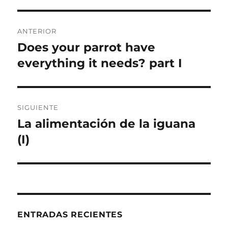
Navegación
ANTERIOR
de
Does your parrot have
Entrada
anterior:
everything it needs? part I
entradas
SIGUIENTE
La alimentación de la iguana
Entrada
siguiente:
(I)
ENTRADAS RECIENTES