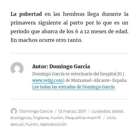
La pubertad
en las hembras llega durante la
primavera siguiente al parto por lo que es un
periodo que abarca de los 6 a 12 meses de edad.
En machos ocurre otro tanto.
Autor:
Domingo García
Domingo García es veterinario del hospital JG (
www.vetjg.com
) de Mutxamel-Alicante-España
Lee todas las entradas de Domingo García
Autor
Publicado
Categorías
Domingo García
12 marzo, 2011
cuidados
,
datos
el
Etiquetas
biológicos
,
higiene
,
hurón
,
Pequeños mamíf.
ciclo
sexual
,
hurón
,
reproducción