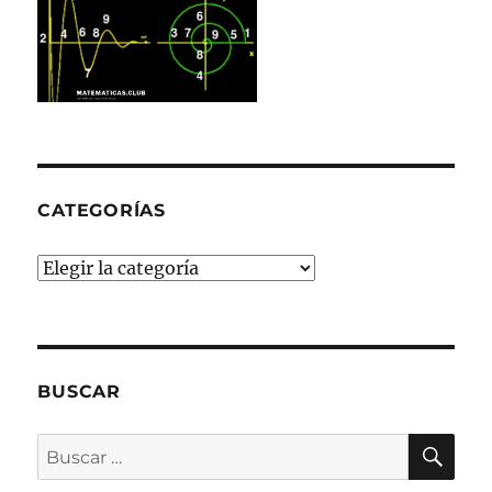
CATEGORÍAS
Categorías
BUSCAR
BU
Buscar
por: