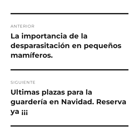
Navegación
ANTERIOR
de
La importancia de la
Entrada
anterior:
desparasitación en pequeños
entradas
mamíferos.
SIGUIENTE
Ultimas plazas para la
Entrada
siguiente:
guardería en Navidad. Reserva
ya ¡¡¡