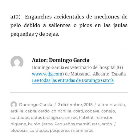
a10) Enganches accidentales de mechones de
pelo debido a salientes o picos en las jaulas
pequeñas y de rejas.
Autor:
Domingo García
Domingo García es veterinario del hospital JG (
www.vetjg.com
) de Mutxamel-Alicante-España
Lee todas las entradas de Domingo García
Autor
Publicado
Categorías
Domingo García
2 diciembre, 2015
alimentación
,
el
ardilla
,
cabra
,
cerdo
,
chinchilla
,
coatí
,
cobaya
,
conejo
,
cuidados
,
datos biológicos
,
erizos
,
hábitat
,
hamster
,
Etiquetas
higiene
,
hurón
,
jerbo
,
Pequeños mamíf.
,
rata
,
ratón
alopecia
,
cuidados
,
pequeños mamíferos