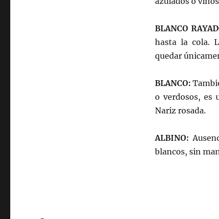
azulados o vinos
BLANCO RAYAD
hasta la cola. 
quedar únicament
BLANCO:
Tambié
o verdosos, es 
Nariz rosada.
ALBINO:
Ausenc
blancos, sin manc