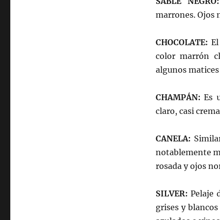
SABLE NEGRO:
marrones. Ojos n
CHOCOLATE:
El
color marrón c
algunos matices 
CHAMPÁN:
Es 
claro, casi crema
CANELA:
Simila
notablemente má
rosada y ojos n
SILVER:
Pelaje 
grises y blancos