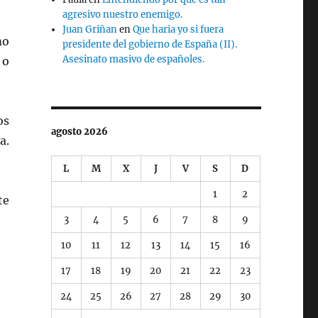
agresivo nuestro enemigo.
Juan Griñan
en
Que haria yo si fuera
mo
presidente del gobierno de España (II).
Asesinato masivo de españoles.
 o
os
agosto 2026
a.
L
M
X
J
V
S
D
1
2
te
3
4
5
6
7
8
9
10
11
12
13
14
15
16
17
18
19
20
21
22
23
24
25
26
27
28
29
30