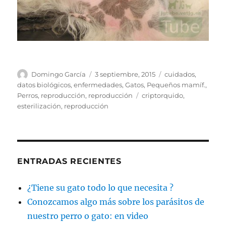
Autor
Publicado
Categorías
Domingo García
3 septiembre, 2015
cuidados
,
el
datos biológicos
,
enfermedades
,
Gatos
,
Pequeños mamíf.
,
Etiquetas
Perros
,
reproducción
,
reproducción
criptorquido
,
esterilización
,
reproducción
ENTRADAS RECIENTES
¿Tiene su gato todo lo que necesita ?
Conozcamos algo más sobre los parásitos de
nuestro perro o gato: en video