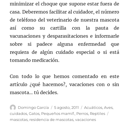
minimizar el choque que supone estar fuera de
casa. Deberemos facilitar al cuidador, el número
de teléfono del veterinario de nuestra mascota
así como su cartilla con la pauta de
vacunaciones y desparasitaciones e informarle
sobre si padece alguna enfermedad que
requiera de algún cuidado especial o si está
tomando medicación.
Con todo lo que hemos comentado en este
artículo ¿qué hacemos?, vacaciones con o sin
mascota… tú decides.
Autor
Publicado
Categorías
Domingo García
5 agosto, 2011
Acuáticos
,
Aves
,
el
Etiquetas
cuidados
,
Gatos
,
Pequeños mamíf.
,
Perros
,
Reptiles
mascotas
,
residencia de mascotas
,
vacaciones