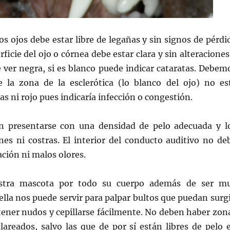
los ojos debe estar libre de legañas y sin signos de pérdi
ficie del ojo o córnea debe estar clara y sin alteraciones
e ver negra, si es blanco puede indicar cataratas. Debem
 la zona de la esclerótica (lo blanco del ojo) no es
s ni rojo pues indicaría infección o congestión.
n presentarse con una densidad de pelo adecuada y l
nes ni costras. El interior del conducto auditivo no de
ción ni malos olores.
estra mascota por todo su cuerpo además de ser m
ella nos puede servir para palpar bultos que puedan surgi
tener nudos y cepillarse fácilmente. No deben haber zon
lareados, salvo las que de por sí están libres de pelo 