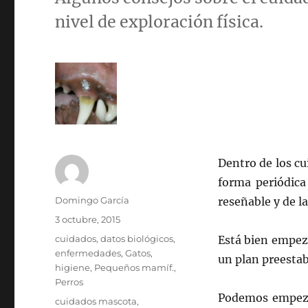
nivel de exploración física.
Dentro de los cu
forma periódica
Autor
Domingo García
reseñable y de l
Publicado
3 octubre, 2015
el
Categorías
cuidados
,
datos biológicos
,
Está bien empez
enfermedades
,
Gatos
,
un plan preestab
higiene
,
Pequeños mamíf.
,
Perros
Podemos empezar
Etiquetas
cuidados mascota
,