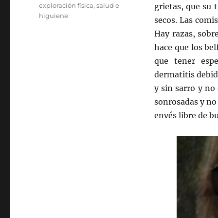
exploración física
,
salud e
grietas, que su
higuiene
secos. Las comis
Hay razas, sobr
hace que los be
que tener espe
dermatitis debid
y sin sarro y no
sonrosadas y no 
envés libre de b