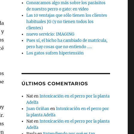
Conozcamos algo más sobre los parásitos
de nuestro perro o gato: en video
Las 10 ventajas que sólo tienen los clientes
habituales JG (y no tienen todos los
da
clientes)
 y
nuevo servicio: IMAGING
os
Pues sí, el bicho ha cambiado de matrícula,
pero hay cosas que no entiendo …..
té
Los gatos sufren hipertensión
os
be
ÚLTIMOS COMENTARIOS
Nat
en
Intoxicación en el perro por la planta
Adelfa
uy
Juan Griñan
en
Intoxicación en el perro por
r.
la planta Adelfa
Nat
en
Intoxicación en el perro por la planta
as
Adelfa
en
Paula
en
Entendiendo por qué es tan