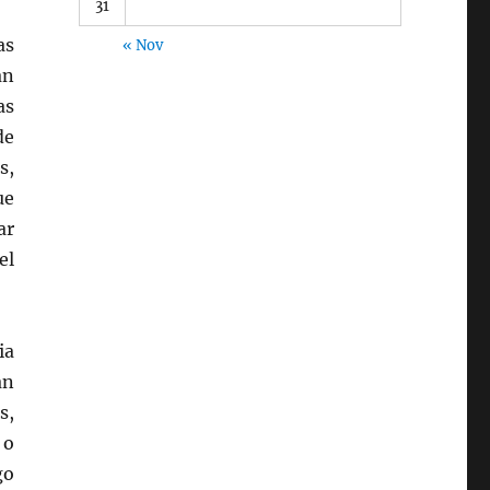
31
as
« Nov
an
as
de
s,
ue
ar
el
ia
an
s,
 o
go