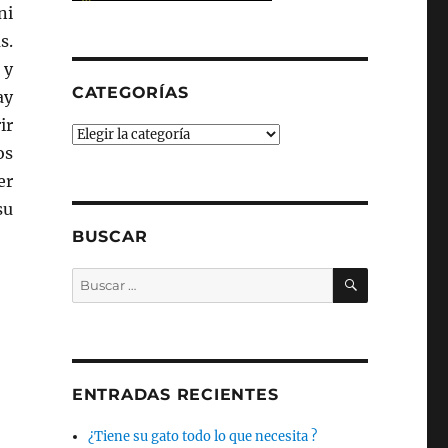
ni
s.
 y
CATEGORÍAS
ay
ir
Categorías
os
er
su
BUSCAR
BUSCAR
Buscar
por:
ENTRADAS RECIENTES
¿Tiene su gato todo lo que necesita ?