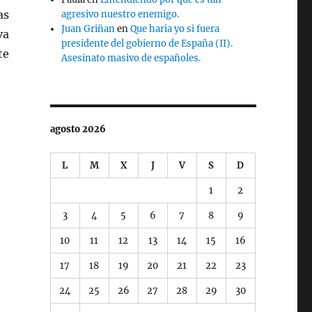
as
agresivo nuestro enemigo.
Juan Griñan
en
Que haria yo si fuera
va
presidente del gobierno de España (II).
te
Asesinato masivo de españoles.
agosto 2026
L
M
X
J
V
S
D
1
2
3
4
5
6
7
8
9
10
11
12
13
14
15
16
17
18
19
20
21
22
23
24
25
26
27
28
29
30