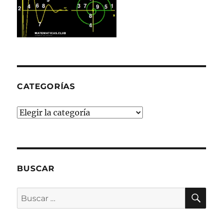
CATEGORÍAS
Categorías
BUSCAR
BU
Buscar
por: