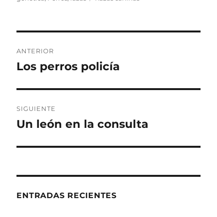
Navegación
ANTERIOR
de
Los perros policía
Entrada
anterior:
entradas
SIGUIENTE
Un león en la consulta
Entrada
siguiente:
ENTRADAS RECIENTES