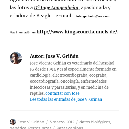
las fotos a
Dª Inge Langenheim
, apasionada y
criadora de Beagle: e-mail:
inlangenheim@aol.com
http://www.kingscourtkennels.de/.
Más información en
Autor:
Jose V. Griñán
Jose Vicente Griñán es veterinario del hospital
JG desde 1994 y está especialmente formado en
cardiología, electrocardiografía, ecografía,
ecocardiografía, oncología, enfermedades
infecciosas y parasitarias, y en medicina de
reptiles.
contactar con Jose
Lee todas las entradas de Jose V. Griñán
Autor
Publicado
Categorías
Jose V. Griñán
3 marzo, 2012
datos biológicos
,
el
Etiquetas
genética
,
Perros
,
razas
Razas caninas