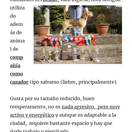
utiliza
do
adem
ás de
anima
l de
comp
añía
como
cazador
tipo sabueso (liebre, principalmente).
Gusta por su tamaño reducido, buen
temperamento, no es
nada agresivo, pero muy
activo y energético
y aunque es adaptable a la
ciudad, requiere bastante espacio y hay que
darle trabajo y ejercitarlo.