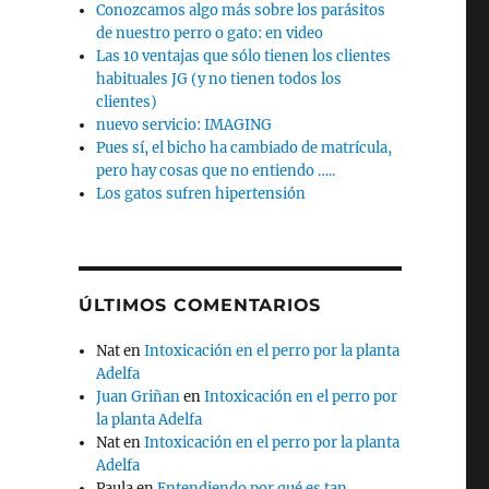
Conozcamos algo más sobre los parásitos
de nuestro perro o gato: en video
Las 10 ventajas que sólo tienen los clientes
habituales JG (y no tienen todos los
clientes)
nuevo servicio: IMAGING
Pues sí, el bicho ha cambiado de matrícula,
pero hay cosas que no entiendo …..
Los gatos sufren hipertensión
ÚLTIMOS COMENTARIOS
Nat
en
Intoxicación en el perro por la planta
Adelfa
Juan Griñan
en
Intoxicación en el perro por
la planta Adelfa
Nat
en
Intoxicación en el perro por la planta
Adelfa
Paula
en
Entendiendo por qué es tan