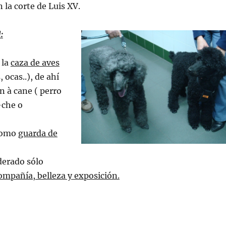
 la corte de Luis XV.
:
 la
caza de aves
, ocas..), de ahí
n à cane ( perro
-che o
 como
guarda de
derado sólo
ompañía, belleza y exposición.