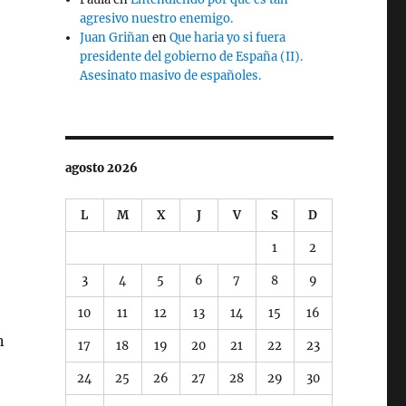
agresivo nuestro enemigo.
Juan Griñan
en
Que haria yo si fuera
presidente del gobierno de España (II).
Asesinato masivo de españoles.
agosto 2026
L
M
X
J
V
S
D
1
2
3
4
5
6
7
8
9
10
11
12
13
14
15
16
n
17
18
19
20
21
22
23
24
25
26
27
28
29
30