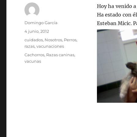
Hoy ha venido a
Ha estado con é
Autor
Domingo García
Esteban Micic. P
Publicado
4 junio, 2012
el
Categorías
cuidados
,
Nosotros
,
Perros
,
razas
,
vacunaciones
Etiquetas
Cachorros
,
Razas caninas
,
vacunas