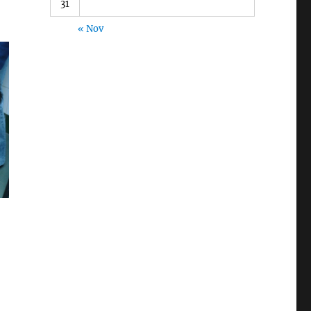
31
« Nov