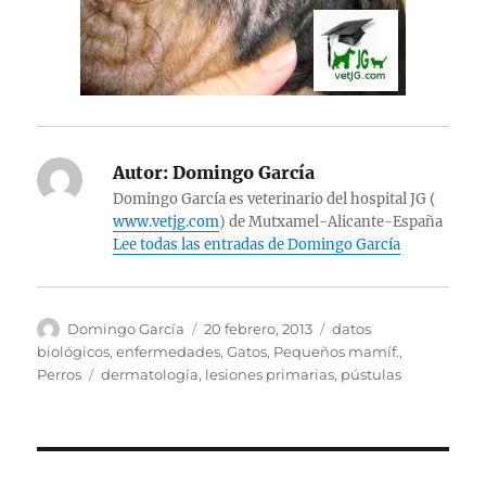
Autor:
Domingo García
Domingo García es veterinario del hospital JG (
www.vetjg.com
) de Mutxamel-Alicante-España
Lee todas las entradas de Domingo García
Autor
Publicado
Categorías
Domingo García
20 febrero, 2013
datos
el
biológicos
,
enfermedades
,
Gatos
,
Pequeños mamíf.
,
Etiquetas
Perros
dermatología
,
lesiones primarias
,
pústulas
Navegación