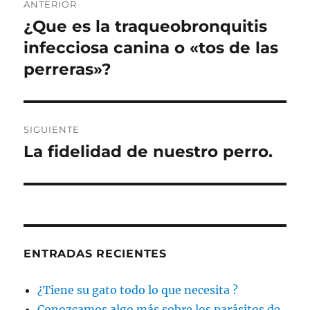
ANTERIOR
de
¿Que es la traqueobronquitis
Entrada
anterior:
infecciosa canina o «tos de las
entradas
perreras»?
SIGUIENTE
La fidelidad de nuestro perro.
Entrada
siguiente:
ENTRADAS RECIENTES
¿Tiene su gato todo lo que necesita ?
Conozcamos algo más sobre los parásitos de