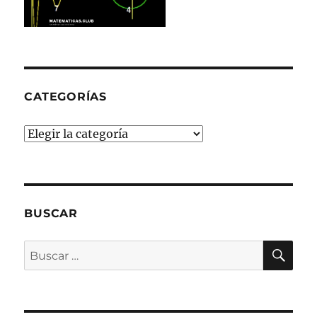
CATEGORÍAS
Categorías
BUSCAR
BU
Buscar
por: