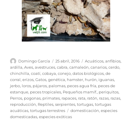
Autor
Publicado
Categorías
Domingo García
25 abril, 2016
Acuáticos
,
anfibios
,
el
ardilla
,
Aves
,
avestruces
,
cabra
,
camaleón
,
canarios
,
cerdo
,
chinchilla
,
coatí
,
cobaya
,
conejo
,
datos biológicos
,
de
corral
,
erizos
,
Gatos
,
genética
,
hamster
,
hurón
,
iguanas
,
jerbo
,
loros
,
pájaros
,
palomas
,
peces agua fría
,
peces de
estanque
,
peces tropicales
,
Pequeños mamíf.
,
periquitos
,
Perros
,
pogonas
,
primates
,
rapaces
,
rata
,
ratón
,
razas
,
razas
,
reproducción
,
Reptiles
,
serpientes
,
tortugas
,
tortugas
Etiquetas
acuáticas
,
tortugas terrestres
domesticación
,
especies
domesticadas
,
especies exóticas