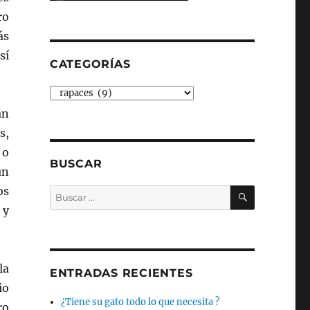
ro
ás
sí
CATEGORÍAS
Categorías
an
s,
 o
BUSCAR
un
BUSCAR
os
Buscar
por:
 y
la
ENTRADAS RECIENTES
io
¿Tiene su gato todo lo que necesita ?
ro