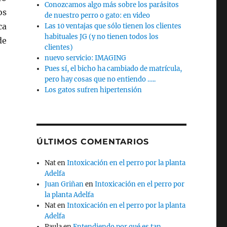
Conozcamos algo más sobre los parásitos
os
de nuestro perro o gato: en video
ca
Las 10 ventajas que sólo tienen los clientes
habituales JG (y no tienen todos los
de
clientes)
nuevo servicio: IMAGING
Pues sí, el bicho ha cambiado de matrícula,
pero hay cosas que no entiendo …..
Los gatos sufren hipertensión
ÚLTIMOS COMENTARIOS
Nat
en
Intoxicación en el perro por la planta
Adelfa
Juan Griñan
en
Intoxicación en el perro por
la planta Adelfa
Nat
en
Intoxicación en el perro por la planta
Adelfa
Paula
en
Entendiendo por qué es tan