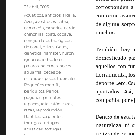
Publicado
25 abril, 2016
corresponden a 
el
Categorías
Acuáticos
,
anfibios
,
ardilla
,
conforme avance
Aves
,
avestruces
,
cabra
,
de alguna sorpr
camaleón
,
canarios
,
cerdo
,
muchos.
chinchilla
,
coatí
,
cobaya
,
conejo
,
datos biológicos
,
de corral
,
erizos
,
Gatos
,
También hay q
genética
,
hamster
,
hurón
,
domesticado par
iguanas
,
jerbo
,
loros
,
pájaros
,
palomas
,
peces
aquellos con fu
agua fría
,
peces de
herramienta, los
estanque
,
peces tropicales
,
deporte…etc. Ca
Pequeños mamíf.
,
periquitos
,
Perros
,
apartados. As
pogonas
,
primates
,
compañía, por e
rapaces
,
rata
,
ratón
,
razas
,
razas
,
reproducción
,
Reptiles
,
serpientes
,
Dentro de esta l
tortugas
,
tortugas
naturaleza, ni 
acuáticas
,
tortugas
peligro de extin