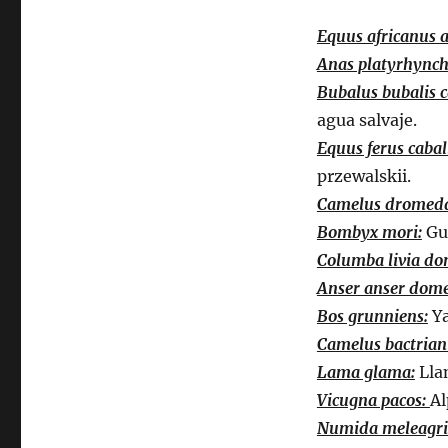
Equus africanus a
Anas platyrhynch
Bubalus bubalis c
agua salvaje.
Equus ferus cabal
przewalskii.
Camelus dromeda
Bombyx mori:
Gus
Columba livia do
Anser anser dome
Bos grunniens:
Ya
Camelus bactrian
Lama glama:
Llam
Vicugna pacos:
Al
Numida meleagri