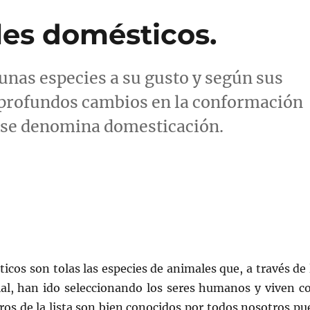
les domésticos.
nas especies a su gusto y según sus
 profundos cambios en la conformación
o se denomina domesticación.
cos son tolas las especies de animales que, a través de 
cial, han ido seleccionando los seres humanos y viven c
ros de la lista son bien conocidos por todos nosotros pu