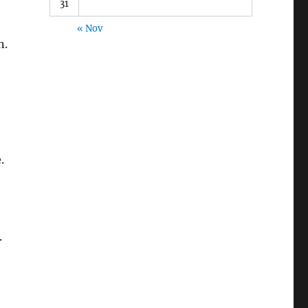
31
« Nov
n.
.
.