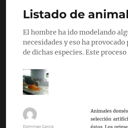
Listado de anima
El hombre ha ido modelando algu
necesidades y eso ha provocado
de dichas especies. Este proces
Animales domésti
selección artifi
Autor
Domingo García
éstos. Los prime