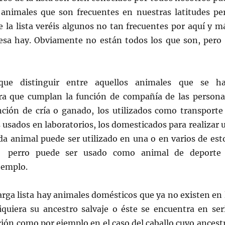
animales que son frecuentes en nuestras latitudes pe
 la lista veréis algunos no tan frecuentes por aquí y m
esa hay. Obviamente no están todos los que son, pero 
ue distinguir entre aquellos animales que se h
a que cumplan la función de compañía de las persona
nción de cría o ganado, los utilizados como transporte
 usados en laboratorios, los domesticados para realizar 
da animal puede ser utilizado en una o en varios de est
í, perro puede ser usado como animal de deporte
jemplo.
arga lista hay animales domésticos que ya no existen en 
siquiera su ancestro salvaje o éste se encuentra en ser
ción como por ejemplo en el caso del caballo cuyo ancest