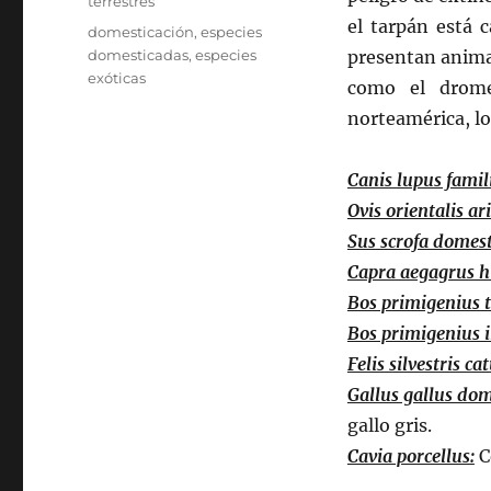
terrestres
el tarpán está c
Etiquetas
domesticación
,
especies
domesticadas
,
especies
presentan anima
exóticas
como el drome
norteamérica, los
Canis lupus famili
Ovis orientalis ari
Sus scrofa domes
Capra aegagrus h
Bos primigenius 
Bos primigenius 
Felis silvestris cat
Gallus gallus dom
gallo gris.
Cavia porcellus:
C