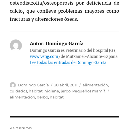
osteodistrofia/osteoporosis por deficiencia de
calcio, que conlleve problemas mayores como
fracturas y alteraciones óseas.
Autor:
Domingo García
Domingo García es veterinario del hospital JG (
www.vetjg.com
) de Mutxamel-Alicante-España
Lee todas las entradas de Domingo García
Autor
Publicado
Categorías
Domingo García
20 abril, 2011
alimentación
,
el
Etiquetas
cuidados
,
hábitat
,
higiene
,
jerbo
,
Pequeños mamíf.
alimentacion
,
gerbo
,
hábitat
Navegación
ANTERIOR