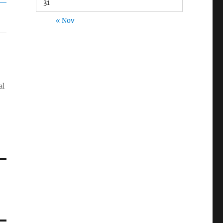
31
« Nov
al