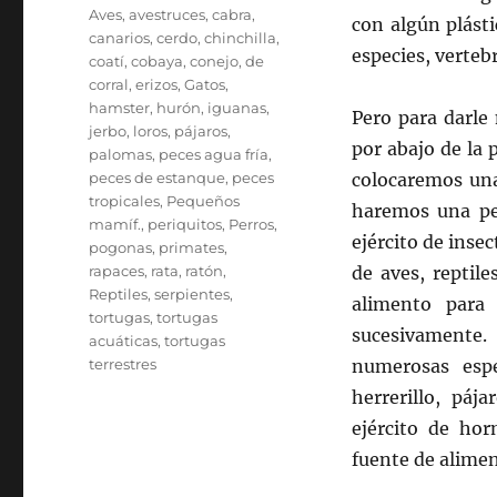
Aves
,
avestruces
,
cabra
,
con algún plást
canarios
,
cerdo
,
chinchilla
,
especies, verteb
coatí
,
cobaya
,
conejo
,
de
corral
,
erizos
,
Gatos
,
hamster
,
hurón
,
iguanas
,
Pero para darle
jerbo
,
loros
,
pájaros
,
por abajo de la 
palomas
,
peces agua fría
,
peces de estanque
,
peces
colocaremos una
tropicales
,
Pequeños
haremos una peq
mamíf.
,
periquitos
,
Perros
,
ejército de insec
pogonas
,
primates
,
rapaces
,
rata
,
ratón
,
de aves, reptil
Reptiles
,
serpientes
,
alimento para 
tortugas
,
tortugas
sucesivamente
acuáticas
,
tortugas
terrestres
numerosas espe
herrerillo, pája
ejército de horm
fuente de alimen