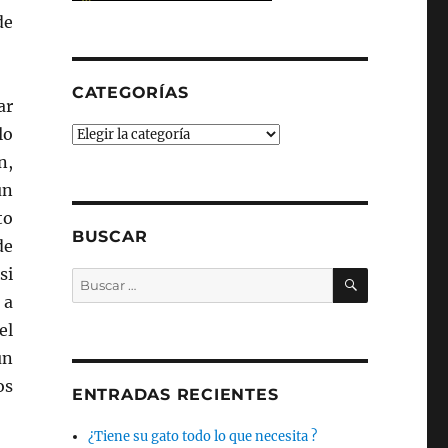
de
CATEGORÍAS
ar
lo
Categorías
n,
un
to
BUSCAR
de
si
BUSCAR
Buscar
por:
 a
el
un
os
ENTRADAS RECIENTES
¿Tiene su gato todo lo que necesita ?