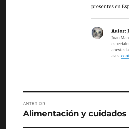
presentes en Es
Autor:
J
Juan Manu
especialm
anestesia
aves.
cont
Navegación
ANTERIOR
de
Alimentación y cuidados 
Entrada
anterior:
entradas