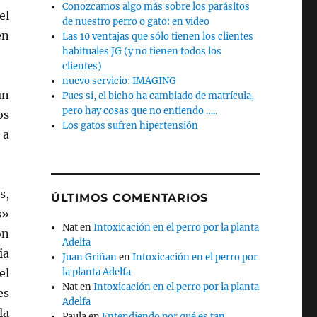
Conozcamos algo más sobre los parásitos
el
de nuestro perro o gato: en video
én
Las 10 ventajas que sólo tienen los clientes
habituales JG (y no tienen todos los
clientes)
nuevo servicio: IMAGING
un
Pues sí, el bicho ha cambiado de matrícula,
pero hay cosas que no entiendo …..
os
Los gatos sufren hipertensión
 a
s,
ÚLTIMOS COMENTARIOS
s»
Nat
en
Intoxicación en el perro por la planta
on
Adelfa
ia
Juan Griñan
en
Intoxicación en el perro por
el
la planta Adelfa
Nat
en
Intoxicación en el perro por la planta
es
Adelfa
la
Paula
en
Entendiendo por qué es tan