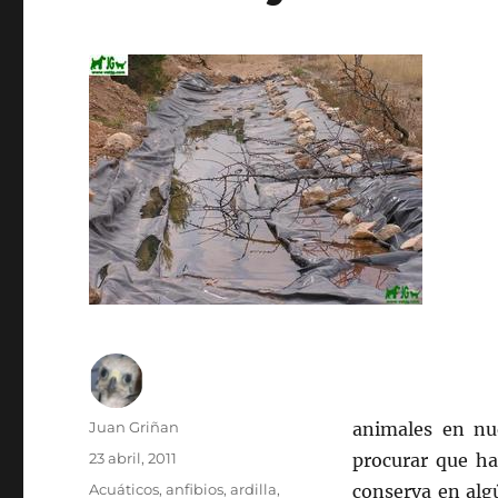
Autor
Juan Griñan
animales en nu
Publicado
23 abril, 2011
procurar que ha
el
Categorías
Acuáticos
,
anfibios
,
ardilla
,
conserva en alg