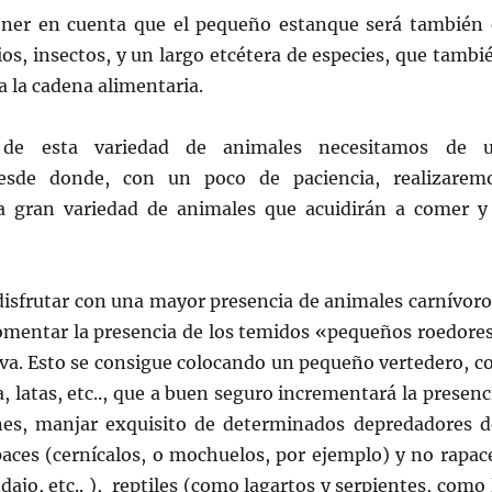
ner en cuenta que el pequeño estanque será también 
ios, insectos, y un largo etcétera de especies, que tambi
a la cadena alimentaria.
r de esta variedad de animales necesitamos de 
desde donde, con un poco de paciencia, realizarem
la gran variedad de animales que acuidirán a comer y
disfrutar con una mayor presencia de animales carnívoro
fomentar la presencia de los temidos «pequeños roedore
rva. Esto se consigue colocando un pequeño vertedero, c
, latas, etc.., que a buen seguro incrementará la presenc
nes, manjar exquisito de determinados depredadores d
paces (cernícalos, o mochuelos, por ejemplo) y no rapac
dajo, etc.. ), reptiles (como lagartos y serpientes, como 