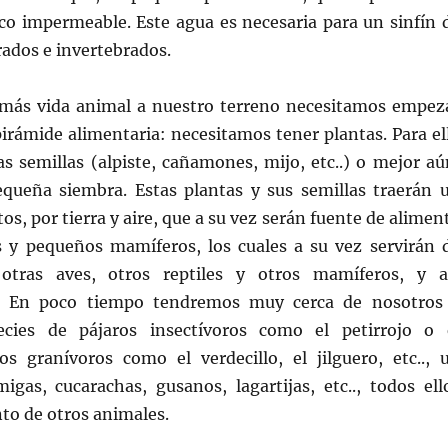
ico impermeable. Este agua es necesaria para un sinfín 
rados e invertebrados.
 más vida animal a nuestro terreno necesitamos empez
pirámide alimentaria: necesitamos tener plantas. Para el
s semillas (alpiste, cañamones, mijo, etc..) o mejor aú
ueña siembra. Estas plantas y sus semillas traerán 
tos, por tierra y aire, que a su vez serán fuente de alimen
es y pequeños mamíferos, los cuales a su vez servirán 
otras aves, otros reptiles y otros mamíferos, y a
. En poco tiempo tendremos muy cerca de nosotros
cies de pájaros insectívoros como el petirrojo o 
ros granívoros como el verdecillo, el jilguero, etc.., 
igas, cucarachas, gusanos, lagartijas, etc.., todos ell
to de otros animales.