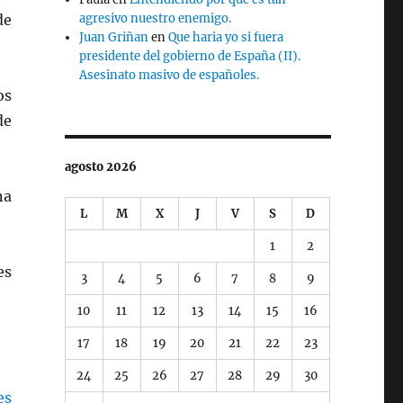
de
agresivo nuestro enemigo.
Juan Griñan
en
Que haria yo si fuera
presidente del gobierno de España (II).
Asesinato masivo de españoles.
os
de
agosto 2026
na
L
M
X
J
V
S
D
1
2
es
3
4
5
6
7
8
9
10
11
12
13
14
15
16
17
18
19
20
21
22
23
24
25
26
27
28
29
30
es