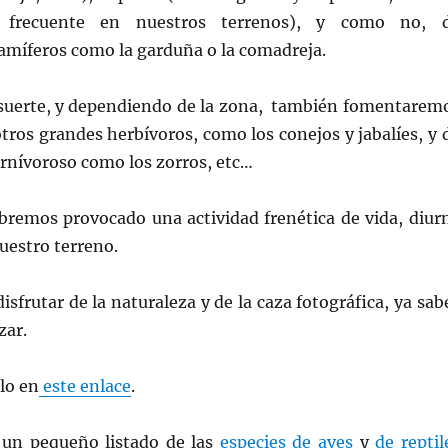
 frecuente en nuestros terrenos), y como no, 
míferos como la garduña o la comadreja.
suerte, y dependiendo de la zona, también fomentarem
otros grandes herbívoros, como los conejos y jabalíes, y 
rnívoroso como los zorros, etc…
abremos provocado una actividad frenética de vida, diur
uestro terreno.
disfrutar de la naturaleza y de la caza fotográfica, ya sab
zar.
lo en
este enlace
.
 un pequeño listado de las
especies de aves
y
de reptil