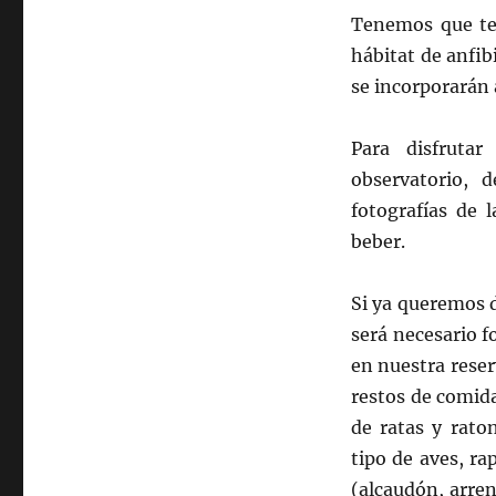
Tenemos que te
hábitat de anfib
se incorporarán 
Para disfruta
observatorio, 
fotografías de 
beber.
Si ya queremos 
será necesario 
en nuestra rese
restos de comida
de ratas y rato
tipo de aves, ra
(alcaudón, arren