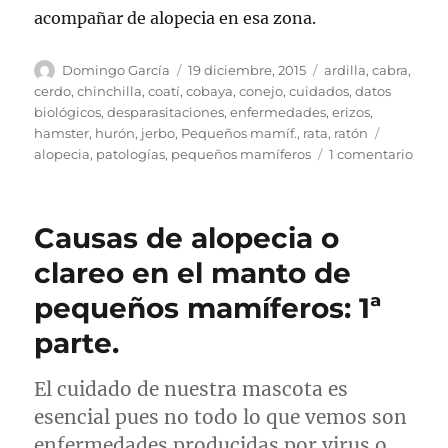
acompañar de alopecia en esa zona.
Autor
Publicado
Categorías
Domingo García
19 diciembre, 2015
ardilla
,
cabra
,
el
cerdo
,
chinchilla
,
coatí
,
cobaya
,
conejo
,
cuidados
,
datos
biológicos
,
desparasitaciones
,
enfermedades
,
erizos
,
Etiqueta
hamster
,
hurón
,
jerbo
,
Pequeños mamíf.
,
rata
,
ratón
en
alopecia
,
patologías
,
pequeños mamíferos
1 comentario
Caus
de
alope
Causas de alopecia o
o
clare
clareo en el manto de
en
pequeños mamíferos: 1ª
el
mant
parte.
de
pequ
mamí
El cuidado de nuestra mascota es
2ª
esencial pues no todo lo que vemos son
parte
enfermedades producidas por virus o