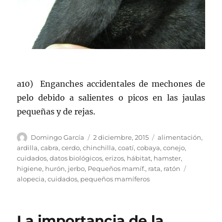
a10) Enganches accidentales de mechones de
pelo debido a salientes o picos en las jaulas
pequeñas y de rejas.
Autor
Publicado
Categorías
Domingo García
2 diciembre, 2015
alimentación
,
el
ardilla
,
cabra
,
cerdo
,
chinchilla
,
coatí
,
cobaya
,
conejo
,
cuidados
,
datos biológicos
,
erizos
,
hábitat
,
hamster
,
Etiquetas
higiene
,
hurón
,
jerbo
,
Pequeños mamíf.
,
rata
,
ratón
alopecia
,
cuidados
,
pequeños mamíferos
La importancia de la