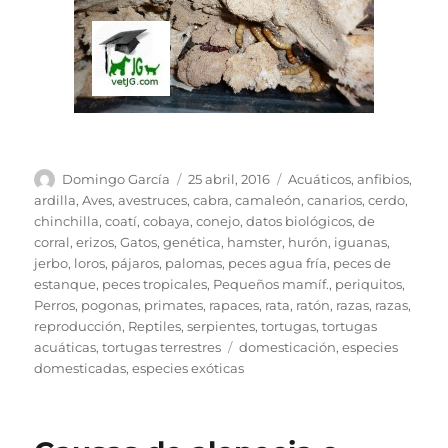
Autor
Publicado
Categorías
Domingo García
25 abril, 2016
Acuáticos
,
anfibios
,
el
ardilla
,
Aves
,
avestruces
,
cabra
,
camaleón
,
canarios
,
cerdo
,
chinchilla
,
coatí
,
cobaya
,
conejo
,
datos biológicos
,
de
corral
,
erizos
,
Gatos
,
genética
,
hamster
,
hurón
,
iguanas
,
jerbo
,
loros
,
pájaros
,
palomas
,
peces agua fría
,
peces de
estanque
,
peces tropicales
,
Pequeños mamíf.
,
periquitos
,
Perros
,
pogonas
,
primates
,
rapaces
,
rata
,
ratón
,
razas
,
razas
,
reproducción
,
Reptiles
,
serpientes
,
tortugas
,
tortugas
Etiquetas
acuáticas
,
tortugas terrestres
domesticación
,
especies
domesticadas
,
especies exóticas