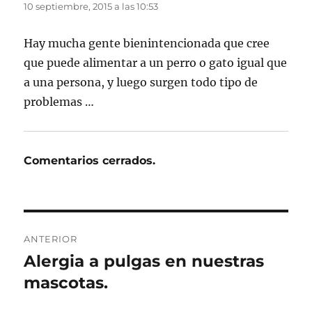
10 septiembre, 2015 a las 10:53
Hay mucha gente bienintencionada que cree
que puede alimentar a un perro o gato igual que
a una persona, y luego surgen todo tipo de
problemas …
Comentarios cerrados.
Navegación
ANTERIOR
de
Alergia a pulgas en nuestras
Entrada
anterior:
mascotas.
entradas