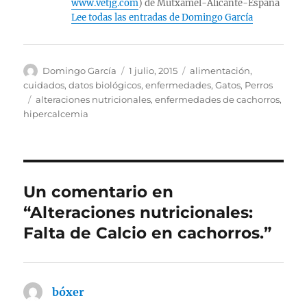
www.vetjg.com
) de Mutxamel-Alicante-España
Lee todas las entradas de Domingo García
Autor
Publicado
Categorías
Domingo García
1 julio, 2015
alimentación
,
el
cuidados
,
datos biológicos
,
enfermedades
,
Gatos
,
Perros
Etiquetas
alteraciones nutricionales
,
enfermedades de cachorros
,
hipercalcemia
Un comentario en
“Alteraciones nutricionales:
Falta de Calcio en cachorros.”
bóxer
dice: