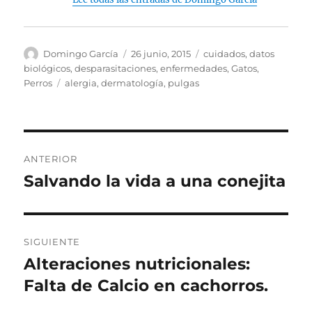
Autor
Publicado
Categorías
Domingo García
26 junio, 2015
cuidados
,
datos
el
biológicos
,
desparasitaciones
,
enfermedades
,
Gatos
,
Etiquetas
Perros
alergia
,
dermatología
,
pulgas
Navegación
ANTERIOR
de
Salvando la vida a una conejita
Entrada
anterior:
entradas
SIGUIENTE
Alteraciones nutricionales:
Entrada
siguiente:
Falta de Calcio en cachorros.