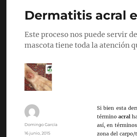
Dermatitis acral 
Este proceso nos puede servir de
mascota tiene toda la atención q
Si bien esta de
término
acral
ha
Autor
Domingo García
así, en términos
Publicado
16 junio, 2015
zona del carpo/