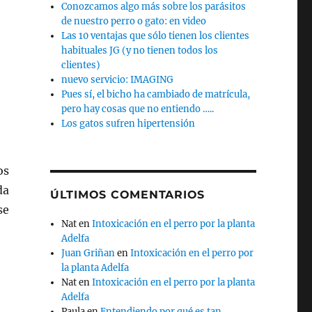
Conozcamos algo más sobre los parásitos
de nuestro perro o gato: en video
Las 10 ventajas que sólo tienen los clientes
habituales JG (y no tienen todos los
clientes)
nuevo servicio: IMAGING
Pues sí, el bicho ha cambiado de matrícula,
pero hay cosas que no entiendo …..
Los gatos sufren hipertensión
os
da
ÚLTIMOS COMENTARIOS
se
Nat
en
Intoxicación en el perro por la planta
Adelfa
Juan Griñan
en
Intoxicación en el perro por
la planta Adelfa
Nat
en
Intoxicación en el perro por la planta
Adelfa
Paula
en
Entendiendo por qué es tan