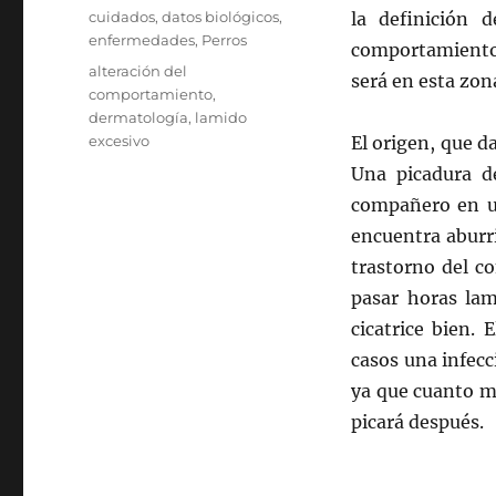
el
Categorías
cuidados
,
datos biológicos
,
la definición 
enfermedades
,
Perros
comportamiento
Etiquetas
alteración del
será en esta zon
comportamiento
,
dermatología
,
lamido
excesivo
El origen, que d
Una picadura d
compañero en un
encuentra aburri
trastorno del c
pasar horas la
cicatrice bien.
casos una infecc
ya que cuanto m
picará después.