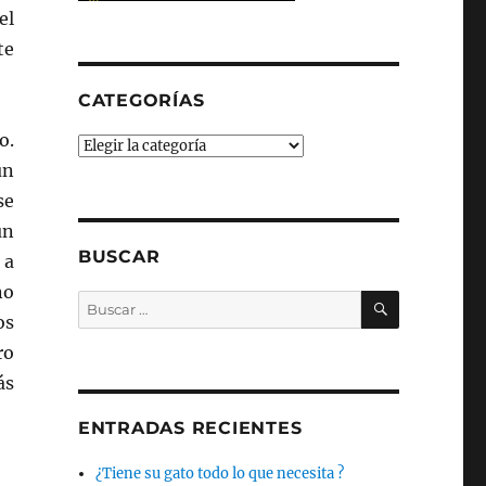
el
te
CATEGORÍAS
o.
Categorías
un
se
ún
BUSCAR
 a
no
BUSCAR
Buscar
os
por:
ro
ás
ENTRADAS RECIENTES
¿Tiene su gato todo lo que necesita ?