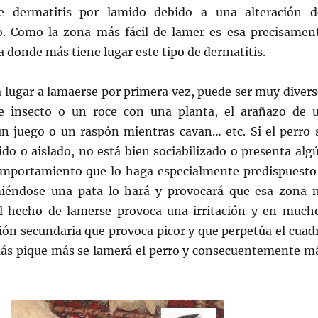
de dermatitis por lamido debido a una alteración d
. Como la zona más fácil de lamer es esa precisamen
a donde más tiene lugar este tipo de dermatitis.
a lugar a lamaerse por primera vez, puede ser muy divers
e insecto o un roce con una planta, el arañazo de 
 juego o un raspón mientras cavan… etc. Si el perro 
do o aislado, no está bien sociabilizado o presenta alg
omportamiento que lo haga especialmente predispuesto
miéndose una pata lo hará y provocará que esa zona 
 El hecho de lamerse provoca una irritación y en much
ión secundaria que provoca picor y que perpetúa el cuad
ás pique más se lamerá el perro y consecuentemente m