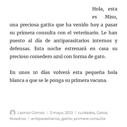
Hola, esta
es Misu,
una preciosa gatita que ha venido hoy a pasar
su primera consulta con el veterinario. Le han
puesto al día de antiparasitarios internos y
defensas. Esta noche estrenará en casa su
precioso comedero azul con forma de gato.
En unos 10 días volverá esta pequeña bola
blanca a que se le ponga su primera vacuna.
Autor
Publicado
Categorías
Leonor Gómez
2 mayo, 2012
cuidados
,
Gatos
,
el
Etiquetas
Nosotros
antiparasitarios
,
gatito
,
primera consulta