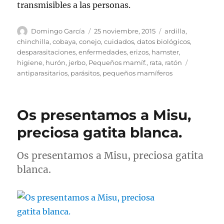
transmisibles a las personas.
Autor
Publicado
Categorías
Domingo García
25 noviembre, 2015
ardilla
,
el
chinchilla
,
cobaya
,
conejo
,
cuidados
,
datos biológicos
,
desparasitaciones
,
enfermedades
,
erizos
,
hamster
,
Etiquetas
higiene
,
hurón
,
jerbo
,
Pequeños mamíf.
,
rata
,
ratón
antiparasitarios
,
parásitos
,
pequeños mamíferos
Os presentamos a Misu,
preciosa gatita blanca.
Os presentamos a Misu, preciosa gatita
blanca.