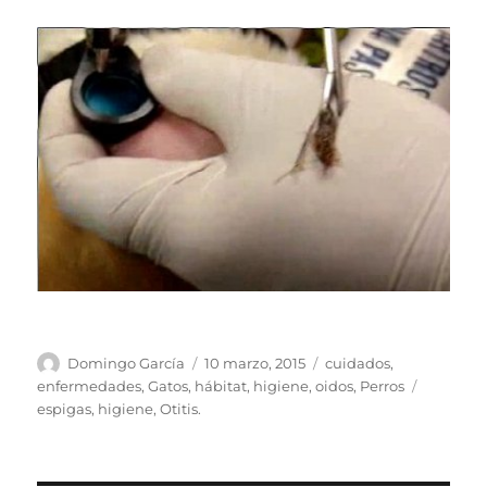
Autor
Publicado
Categorías
Domingo García
10 marzo, 2015
cuidados
,
el
Etiqueta
enfermedades
,
Gatos
,
hábitat
,
higiene
,
oidos
,
Perros
espigas
,
higiene
,
Otitis.