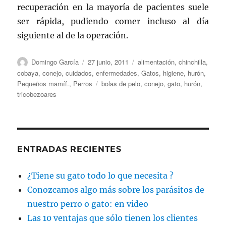
recuperación en la mayoría de pacientes suele
ser rápida, pudiendo comer incluso al día
siguiente al de la operación.
Autor
Publicado
Categorías
Domingo García
27 junio, 2011
alimentación
,
chinchilla
,
el
cobaya
,
conejo
,
cuidados
,
enfermedades
,
Gatos
,
higiene
,
hurón
,
Etiquetas
Pequeños mamíf.
,
Perros
bolas de pelo
,
conejo
,
gato
,
hurón
,
tricobezoares
ENTRADAS RECIENTES
¿Tiene su gato todo lo que necesita ?
Conozcamos algo más sobre los parásitos de
nuestro perro o gato: en video
Las 10 ventajas que sólo tienen los clientes