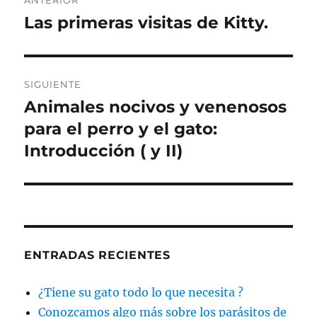
de
Las primeras visitas de Kitty.
Entrada
anterior:
entradas
SIGUIENTE
Animales nocivos y venenosos
Entrada
siguiente:
para el perro y el gato:
Introducción ( y II)
ENTRADAS RECIENTES
¿Tiene su gato todo lo que necesita ?
Conozcamos algo más sobre los parásitos de