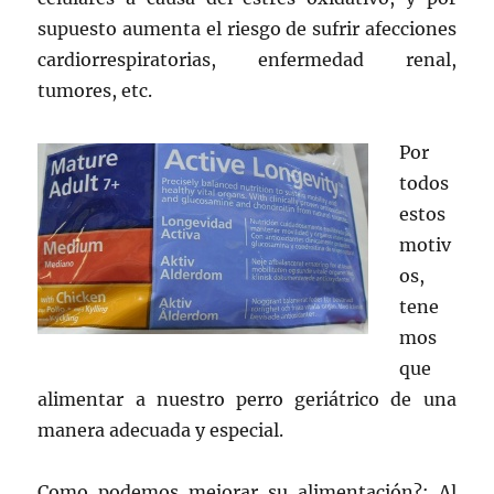
supuesto aumenta el riesgo de sufrir afecciones
cardiorrespiratorias, enfermedad renal,
tumores, etc.
Por
todos
estos
motiv
os,
tene
mos
que
alimentar a nuestro perro geriátrico de una
manera adecuada y especial.
Como podemos mejorar su alimentación?: Al