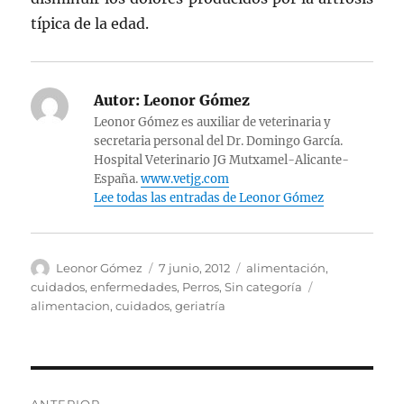
típica de la edad.
Autor:
Leonor Gómez
Leonor Gómez es auxiliar de veterinaria y
secretaria personal del Dr. Domingo García.
Hospital Veterinario JG Mutxamel-Alicante-
España.
www.vetjg.com
Lee todas las entradas de Leonor Gómez
Autor
Publicado
Categorías
Leonor Gómez
7 junio, 2012
alimentación
,
el
Etiquetas
cuidados
,
enfermedades
,
Perros
,
Sin categoría
alimentacion
,
cuidados
,
geriatría
Navegación
ANTERIOR