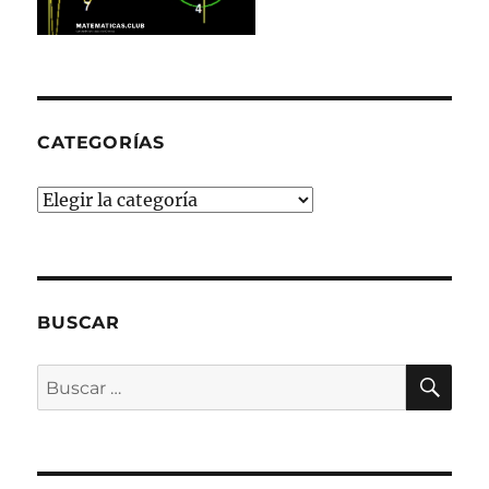
CATEGORÍAS
Categorías
BUSCAR
BU
Buscar
por: