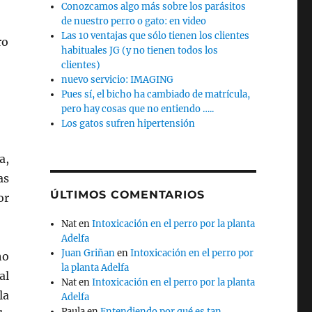
Conozcamos algo más sobre los parásitos
de nuestro perro o gato: en video
Las 10 ventajas que sólo tienen los clientes
ro
habituales JG (y no tienen todos los
clientes)
nuevo servicio: IMAGING
Pues sí, el bicho ha cambiado de matrícula,
pero hay cosas que no entiendo …..
Los gatos sufren hipertensión
a,
as
ÚLTIMOS COMENTARIOS
or
Nat
en
Intoxicación en el perro por la planta
Adelfa
Juan Griñan
en
Intoxicación en el perro por
ho
la planta Adelfa
al
Nat
en
Intoxicación en el perro por la planta
la
Adelfa
Paula
en
Entendiendo por qué es tan