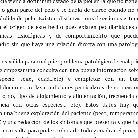
ia viene a definir un estado de la piel en la que no tiene
 o gran parte del pelo y se habla de clareo cuando no 
érdida de pelo. Existen distintas consideraciones a ten
 el origen de este hecho pues existen peculiaridades 
micas, fisiológicas y de comportamiento que pued
uadro sin que haya una relación directa con una patolog
 es válido para cualquier problema patológico de cualqui
be empezar una consulta con una buena información sob
especie, sexo, edad…etc) y completar con un bu
al dueño sobre las condiciones particulares de su masco
a o no, tipo de alojamiento y alimentación, frecuencia 
ncia con otras especies… etc). Estos datos hay q
n una buena exploración del paciente (peso, temperatur
) y una redacción de los síntomas que presenta y que h
a consulta para poder ordenarlo todo y cuadrar el proce