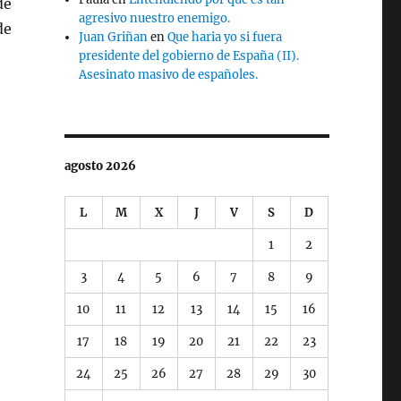
de
agresivo nuestro enemigo.
de
Juan Griñan
en
Que haria yo si fuera
presidente del gobierno de España (II).
Asesinato masivo de españoles.
agosto 2026
L
M
X
J
V
S
D
1
2
3
4
5
6
7
8
9
10
11
12
13
14
15
16
17
18
19
20
21
22
23
24
25
26
27
28
29
30