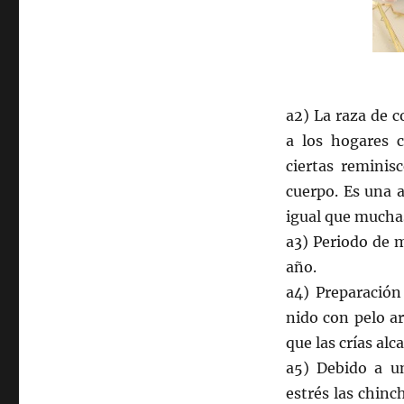
a2) La raza de c
a los hogares 
ciertas reminis
cuerpo. Es una 
igual que muchas
a3) Periodo de m
año.
a4) Preparación
nido con pelo ar
que las crías al
a5) Debido a un
estrés las chin