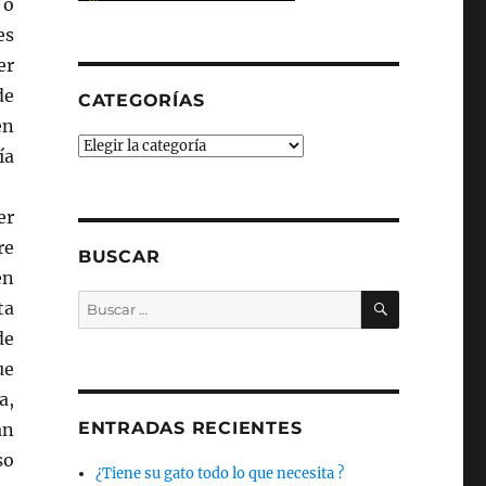
 o
es
er
de
CATEGORÍAS
en
Categorías
ía
er
re
BUSCAR
en
BUSCAR
Buscar
ta
por:
de
ue
a,
ENTRADAS RECIENTES
an
so
¿Tiene su gato todo lo que necesita ?