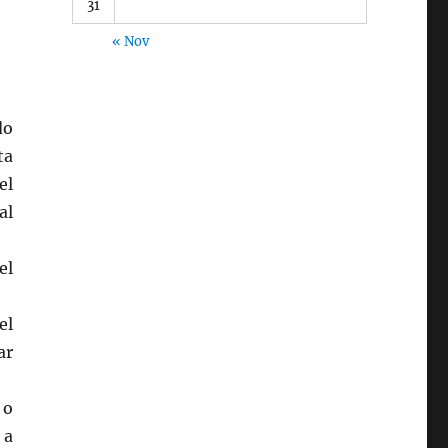
31
« Nov
do
ta
el
al
el
el
ar
 o
 a