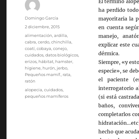
El término alopec
ha perdido todo
Autor
Domingo García
mayoritaria la p
Publicado
2 diciembre, 2015
en cuenta según
el
Categorías
alimentación
,
ardilla
,
manejo, anató
cabra
,
cerdo
,
chinchilla
,
explicar este c
coatí
,
cobaya
,
conejo
,
dérmica.
cuidados
,
datos biológicos
,
erizos
,
hábitat
,
hamster
,
Siempre, «y esto
higiene
,
hurón
,
jerbo
,
especie», se de
Pequeños mamíf.
,
rata
,
el paciente (
ratón
interrogatorio 
Etiquetas
alopecia
,
cuidados
,
pequeños mamíferos
(si está castrad
baños, convive
completarlos co
hidratación…etc
hecho que acuda 