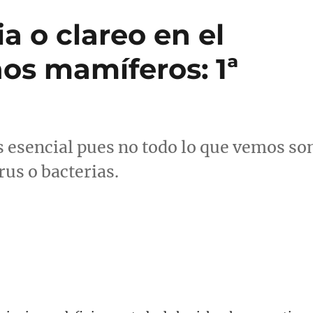
a o clareo en el
s mamíferos: 1ª
s esencial pues no todo lo que vemos so
us o bacterias.