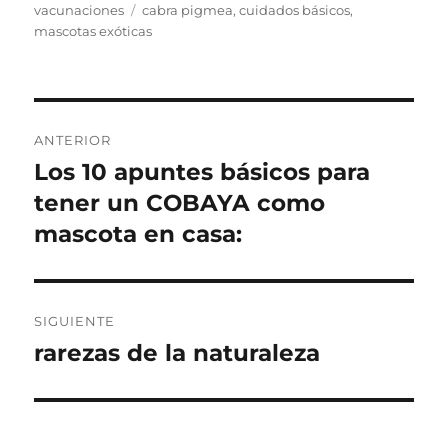
Etiquetas
vacunaciones
cabra pigmea
,
cuidados básicos
,
mascotas exóticas
Navegación
ANTERIOR
de
Los 10 apuntes básicos para
Entrada
anterior:
tener un COBAYA como
entradas
mascota en casa:
SIGUIENTE
rarezas de la naturaleza
Entrada
siguiente: