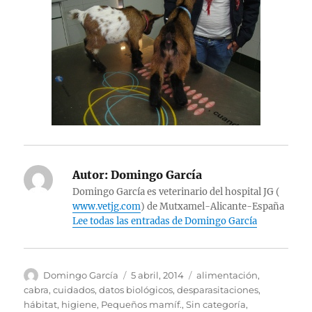
Autor:
Domingo García
Domingo García es veterinario del hospital JG (
www.vetjg.com
) de Mutxamel-Alicante-España
Lee todas las entradas de Domingo García
Autor
Publicado
Categorías
Domingo García
5 abril, 2014
alimentación
,
el
cabra
,
cuidados
,
datos biológicos
,
desparasitaciones
,
hábitat
,
higiene
,
Pequeños mamíf.
,
Sin categoría
,