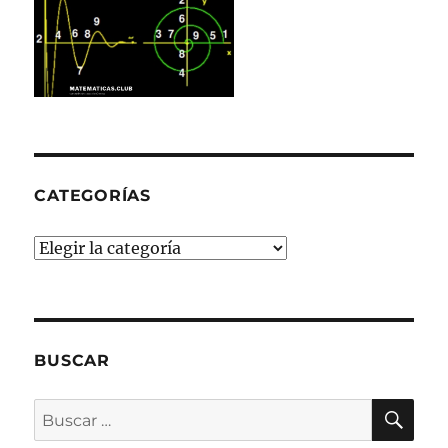
CATEGORÍAS
Categorías
BUSCAR
BU
Buscar
por: