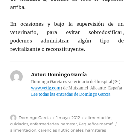
arriba.
En ocasiones y bajo la supervisión de un
veterinario, para evitar sobredosificar,
podemos administrar algún tipo de
revitalizante o reconstituyente.
Autor:
Domingo García
Domingo García es veterinario del hospital JG (
www.vetjg.com
) de Mutxamel-Alicante-España
Lee todas las entradas de Domingo García
Autor
Publicado
Categorías
Domingo García
1 mayo, 2012
alimentación
,
el
Etiquet
cuidados
,
enfermedades
,
hamster
,
Pequeños mamíf.
alimentacion
,
carencias nutricionales
,
hámsteres