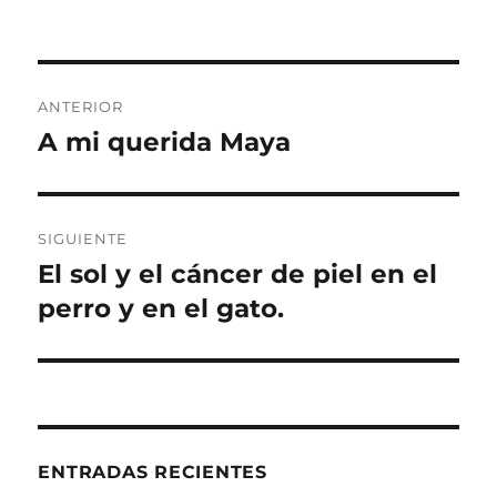
Navegación
ANTERIOR
de
A mi querida Maya
Entrada
anterior:
entradas
SIGUIENTE
El sol y el cáncer de piel en el
Entrada
siguiente:
perro y en el gato.
ENTRADAS RECIENTES