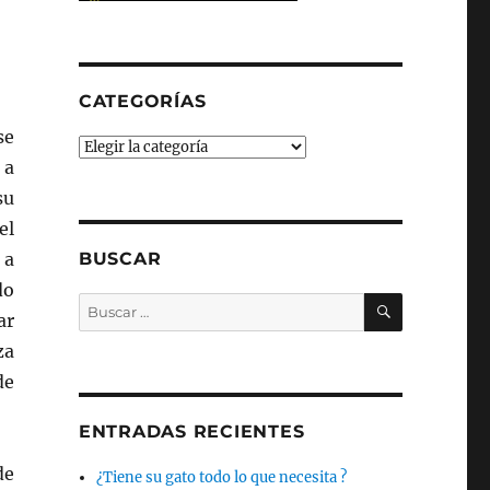
CATEGORÍAS
se
Categorías
 a
su
el
 a
BUSCAR
do
BUSCAR
Buscar
ar
por:
za
de
ENTRADAS RECIENTES
de
¿Tiene su gato todo lo que necesita ?