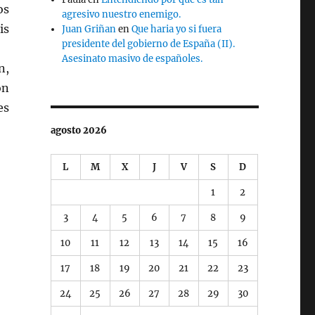
os
agresivo nuestro enemigo.
is
Juan Griñan
en
Que haria yo si fuera
presidente del gobierno de España (II).
Asesinato masivo de españoles.
n,
ón
es
agosto 2026
L
M
X
J
V
S
D
1
2
3
4
5
6
7
8
9
10
11
12
13
14
15
16
17
18
19
20
21
22
23
24
25
26
27
28
29
30