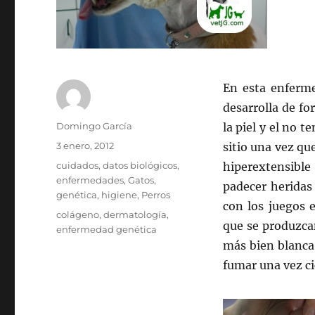
En esta enferme
desarrolla de fo
Autor
Domingo García
la piel y el no t
Publicado
3 enero, 2012
sitio una vez qu
el
Categorías
cuidados
,
datos biológicos
,
hiperextensible
enfermedades
,
Gatos
,
padecer heridas
genética
,
higiene
,
Perros
con los juegos e
Etiquetas
colágeno
,
dermatología
,
que se produzcan
enfermedad genética
más bien blanca 
fumar una vez cic