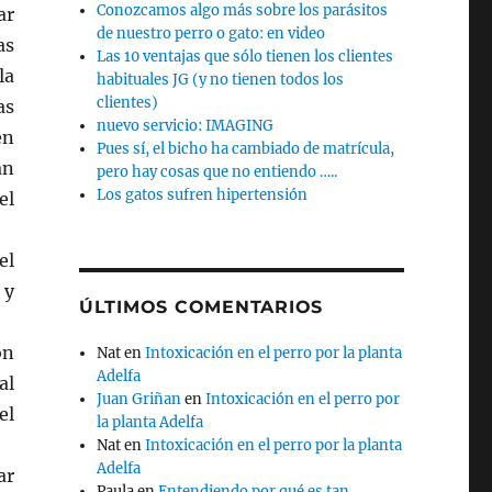
Conozcamos algo más sobre los parásitos
ar
de nuestro perro o gato: en video
as
Las 10 ventajas que sólo tienen los clientes
la
habituales JG (y no tienen todos los
clientes)
as
nuevo servicio: IMAGING
en
Pues sí, el bicho ha cambiado de matrícula,
an
pero hay cosas que no entiendo …..
Los gatos sufren hipertensión
el
el
 y
ÚLTIMOS COMENTARIOS
ón
Nat
en
Intoxicación en el perro por la planta
Adelfa
al
Juan Griñan
en
Intoxicación en el perro por
el
la planta Adelfa
Nat
en
Intoxicación en el perro por la planta
Adelfa
ar
Paula
en
Entendiendo por qué es tan