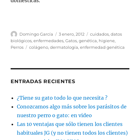
domésticas.
Autor
Publicado
Categorías
Domingo García
3 enero, 2012
cuidados
,
datos
el
biológicos
,
enfermedades
,
Gatos
,
genética
,
higiene
,
Etiquetas
Perros
colágeno
,
dermatología
,
enfermedad genética
ENTRADAS RECIENTES
¿Tiene su gato todo lo que necesita ?
Conozcamos algo más sobre los parásitos de
nuestro perro o gato: en video
Las 10 ventajas que sólo tienen los clientes
habituales JG (y no tienen todos los clientes)