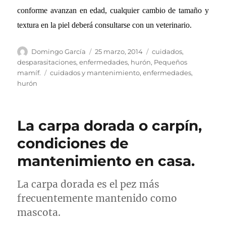
conforme avanzan en edad, cualquier cambio de tamaño y
textura en la piel deberá consultarse con un veterinario.
Autor
Publicado
Categorías
Domingo García
25 marzo, 2014
cuidados
,
el
desparasitaciones
,
enfermedades
,
hurón
,
Pequeños
Etiquetas
mamíf.
cuidados y mantenimiento
,
enfermedades
,
hurón
La carpa dorada o carpín,
condiciones de
mantenimiento en casa.
La carpa dorada es el pez más
frecuentemente mantenido como
mascota.