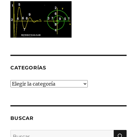
CATEGORÍAS
Categorías
BUSCAR
BU
Buscar