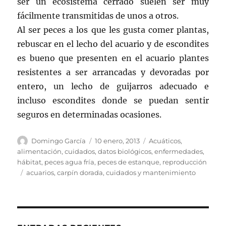
ser un ecosistema cerrado suelen ser muy
fácilmente transmitidas de unos a otros.
Al ser peces a los que les gusta comer plantas,
rebuscar en el lecho del acuario y de escondites
es bueno que presenten en el acuario plantes
resistentes a ser arrancadas y devoradas por
entero, un lecho de guijarros adecuado e
incluso escondites donde se puedan sentir
seguros en determinadas ocasiones.
Autor
Publicado
Categorías
Domingo García
10 enero, 2013
Acuáticos
,
el
alimentación
,
cuidados
,
datos biológicos
,
enfermedades
,
hábitat
,
peces agua fría
,
peces de estanque
,
reproducción
Etiquetas
acuarios
,
carpín dorada
,
cuidados y mantenimiento