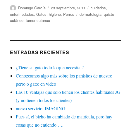
Autor
Publicado
Categorías
Domingo García
23 septiembre, 2011
cuidados
,
el
Etiquetas
enfermedades
,
Gatos
,
higiene
,
Perros
dermatología
,
quiste
cutáneo
,
tumor cutáneo
ENTRADAS RECIENTES
¿Tiene su gato todo lo que necesita ?
Conozcamos algo más sobre los parásitos de nuestro
perro o gato: en video
Las 10 ventajas que sólo tienen los clientes habituales JG
(y no tienen todos los clientes)
nuevo servicio: IMAGING
Pues sí, el bicho ha cambiado de matrícula, pero hay
cosas que no entiendo …..