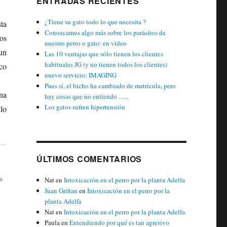
ENTRADAS RECIENTES
¿Tiene su gato todo lo que necesita ?
sta
Conozcamos algo más sobre los parásitos de
os
nuestro perro o gato: en video
un
Las 10 ventajas que sólo tienen los clientes
habituales JG (y no tienen todos los clientes)
co
nuevo servicio: IMAGING
Pues sí, el bicho ha cambiado de matrícula, pero
na
hay cosas que no entiendo …..
Los gatos sufren hipertensión
lo
ÚLTIMOS COMENTARIOS
a
Nat
en
Intoxicación en el perro por la planta Adelfa
Juan Griñan
en
Intoxicación en el perro por la
planta Adelfa
Nat
en
Intoxicación en el perro por la planta Adelfa
Paula
en
Entendiendo por qué es tan agresivo