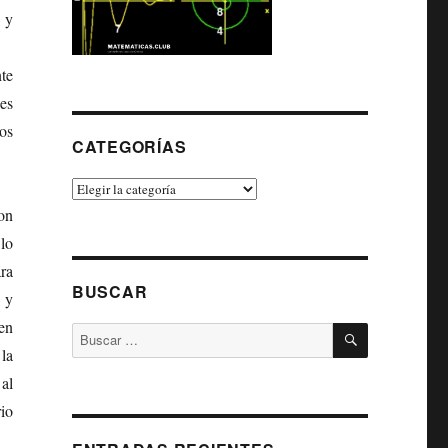
 y
te
es
os
CATEGORÍAS
Categorías
on
lo
ra
BUSCAR
 y
en
BUSCAR
Buscar
la
por:
al
io