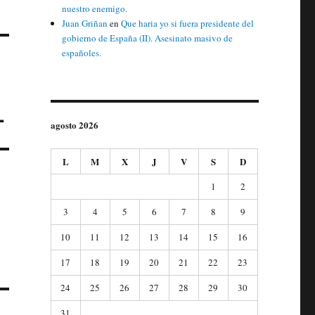
nuestro enemigo.
Juan Griñan
en
Que haria yo si fuera presidente del
gobierno de España (II). Asesinato masivo de
españoles.
L
agosto 2026
L
M
X
J
V
S
D
1
2
3
4
5
6
7
8
9
10
11
12
13
14
15
16
17
18
19
20
21
22
23
24
25
26
27
28
29
30
31