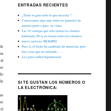
ENTRADAS RECIENTES
¿Tiene su gato todo lo que necesita ?
Conozcamos algo más sobre los parásitos de
nuestro perro o gato: en video
Las 10 ventajas que sólo tienen los clientes
habituales JG (y no tienen todos los clientes)
nuevo servicio: IMAGING
de
Pues sí, el bicho ha cambiado de matrícula, pero
hay cosas que no entiendo …..
na
Los gatos sufren hipertensión
al
ue
do
 de
SI TE GUSTAN LOS NÚMEROS O
LA ELECTRÓNICA:
ias
re
el