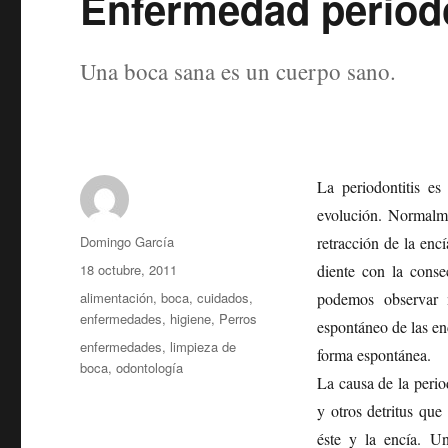
Enfermedad periodo
Una boca sana es un cuerpo sano.
La periodontitis es
evolución. Normalme
Autor
Domingo García
retracción de la enc
Publicado
18 octubre, 2011
diente con la conse
el
Categorías
alimentación
,
boca
,
cuidados
,
podemos observar m
enfermedades
,
higiene
,
Perros
espontáneo de las en
Etiquetas
enfermedades
,
limpieza de
forma espontánea.
boca
,
odontología
La causa de la perio
y otros detritus qu
éste y la encía. U