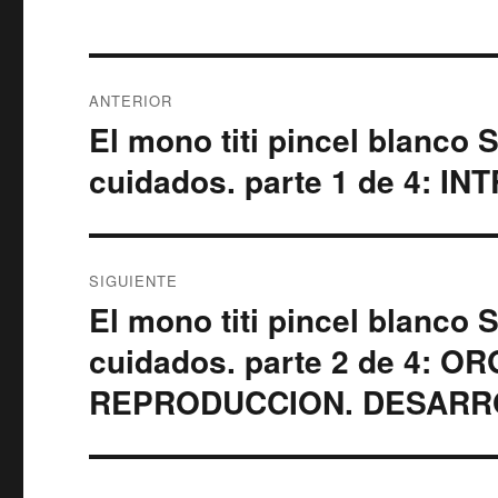
Navegación
ANTERIOR
de
El mono titi pincel blanco
Entrada
anterior:
entradas
cuidados. parte 1 de 4: 
SIGUIENTE
El mono titi pincel blanco
Entrada
siguiente:
cuidados. parte 2 de 4: 
REPRODUCCION. DESARR