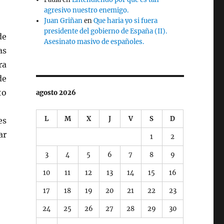
agresivo nuestro enemigo.
Juan Griñan
en
Que haria yo si fuera
presidente del gobierno de España (II).
de
Asesinato masivo de españoles.
as
ra
de
to
agosto 2026
L
M
X
J
V
S
D
es
ar
1
2
3
4
5
6
7
8
9
10
11
12
13
14
15
16
17
18
19
20
21
22
23
24
25
26
27
28
29
30