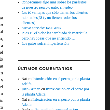
Conozcamos algo más sobre los parásitos
de nuestro perro o gato: en video
Las 10 ventajas que sólo tienen los clientes
na
habituales JG (y no tienen todos los
clientes)
mo
nuevo servicio: IMAGING
al
Pues sí, el bicho ha cambiado de matrícula,
a,
pero hay cosas que no entiendo …..
Los gatos sufren hipertensión
 a
el
lo
ma
ÚLTIMOS COMENTARIOS
én
Nat
en
Intoxicación en el perro por la planta
 y
Adelfa
el
Juan Griñan
en
Intoxicación en el perro por
to
la planta Adelfa
Nat
en
Intoxicación en el perro por la planta
is
Adelfa
co
Paula
en
Entendiendo por qué es tan