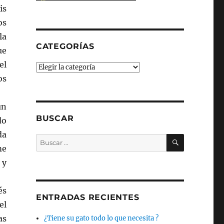
is
os
la
CATEGORÍAS
ue
el
Categorías
os
un
BUSCAR
do
da
BUSCAR
Buscar
me
por:
 y
és
ENTRADAS RECIENTES
el
as
¿Tiene su gato todo lo que necesita ?