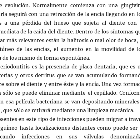
de evolución. Normalmente comienza con una gingivit
arla seguirá con una retracción de la encía llegando en l
s a una pérdida del hueso que sujeta al diente con 
ediata de la caída del diente. Dentro de los síntomas q
 más relevantes están la halitosis o mal olor de boca, 
áneo de las encías, el aumento en la movilidad de l
da de los mismo de forma espontánea.
eriodontitis es la presencia de placa dentaria, que es 
erias y otros detritus que se van acumulando forman
re sobre el diente y entre éste y la encía. Una vez forma
ia sólo se puede eliminar mediante el cepillado. Confor
en esa película bacteriana se van depositando minerales
o, que sólo se retirará mediante una limpieza mecánica.
esentes en este tipo de infecciones pueden migrar a trav
nguíneo hasta localizaciones distantes como puede ser 
ocando infecciones en sus válvulas denominad