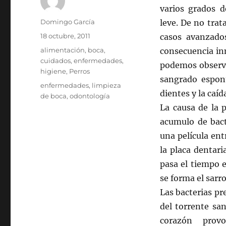
varios grados 
Autor
Domingo García
leve. De no trat
Publicado
18 octubre, 2011
casos avanzado
el
Categorías
alimentación
,
boca
,
consecuencia inm
cuidados
,
enfermedades
,
podemos observar
higiene
,
Perros
sangrado espont
Etiquetas
enfermedades
,
limpieza
dientes y la caí
de boca
,
odontología
La causa de la p
acumulo de bact
una película ent
la placa dentar
pasa el tiempo 
se forma el sarr
Las bacterias pr
del torrente sa
corazón prov