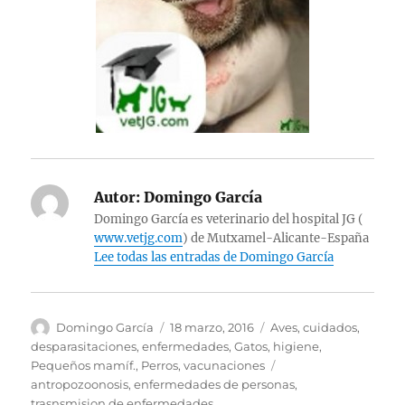
Autor:
Domingo García
Domingo García es veterinario del hospital JG (
www.vetjg.com
) de Mutxamel-Alicante-España
Lee todas las entradas de Domingo García
Autor
Publicado
Categorías
Domingo García
18 marzo, 2016
Aves
,
cuidados
,
el
desparasitaciones
,
enfermedades
,
Gatos
,
higiene
,
Etiquetas
Pequeños mamíf.
,
Perros
,
vacunaciones
antropozoonosis
,
enfermedades de personas
,
trasnsmision de enfermedades