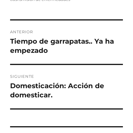
Navegación
ANTERIOR
de
Tiempo de garrapatas.. Ya ha
Entrada
anterior:
empezado
entradas
SIGUIENTE
Domesticación: Acción de
Entrada
siguiente:
domesticar.