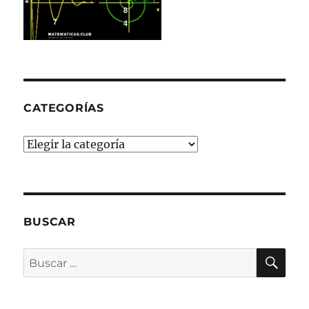
CATEGORÍAS
Categorías
BUSCAR
BU
Buscar
por: