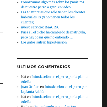
Conozcamos algo más sobre los parásitos
de nuestro perro o gato: en video
Las 10 ventajas que sólo tienen los clientes
habituales JG (y no tienen todos los
clientes)
nuevo servicio: IMAGING
Pues sí, el bicho ha cambiado de matrícula,
pero hay cosas que no entiendo …..
Los gatos sufren hipertensión
ÚLTIMOS COMENTARIOS
Nat
en
Intoxicación en el perro por la planta
Adelfa
Juan Griñan
en
Intoxicación en el perro por
la planta Adelfa
Nat
en
Intoxicación en el perro por la planta
Adelfa
Paula
en
Entendiendo por qué es tan