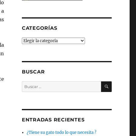
do
 a
as
CATEGORÍAS
Categorías
la
un
BUSCAR
te
BUSCAR
Buscar
por:
ENTRADAS RECIENTES
¿Tiene su gato todo lo que necesita ?