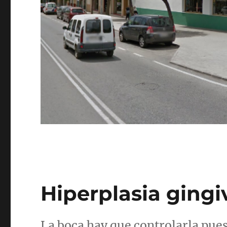
Hiperplasia gingi
La boca hay que controlarla pue