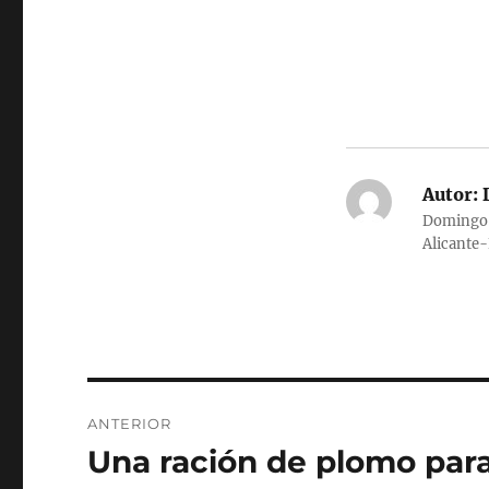
Autor:
D
Domingo G
Alicante
Navegación
ANTERIOR
de
Una ración de plomo para
Entrada
anterior: