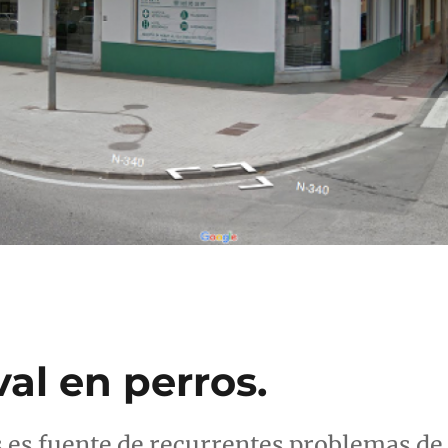
val en perros.
s es fuente de recurrentes problemas de