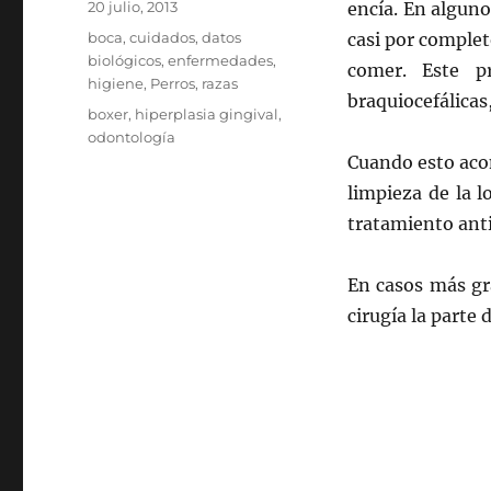
Publicado
20 julio, 2013
encía. En alguno
el
Categorías
boca
,
cuidados
,
datos
casi por complet
biológicos
,
enfermedades
,
comer. Este p
higiene
,
Perros
,
razas
braquiocefálicas
Etiquetas
boxer
,
hiperplasia gingival
,
odontología
Cuando esto aco
limpieza de la l
tratamiento anti
En casos más gr
cirugía la parte