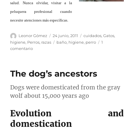
salud. Nunca olvidar, visitar a la
peluquera profesional cuando
necesite atenciones más específicas.
Autor
Publicado
Categorías
Leonor Gómez
24 junio, 2011
cuidados
,
Gatos
,
el
Etiquetas
higiene
,
Perros
,
razas
baño
,
higiene
,
perro
1
en
comentario
El
baño
de
The dog’s ancestors
mi
mascota
Dogs were domesticated from the gray
wolf about 15,000 years ago
Evolution and
domestication