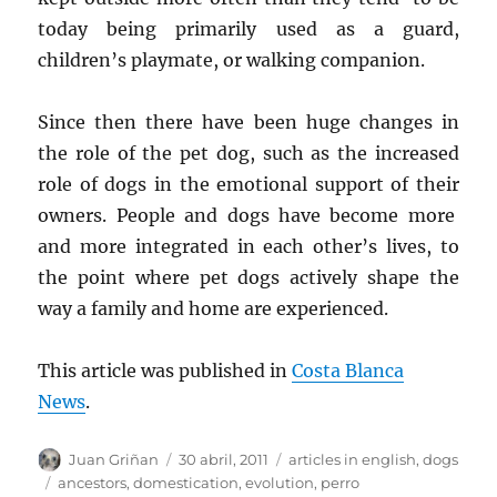
today being primarily used as a guard,
children’s playmate, or walking companion.
Since then there have been huge changes in
the role of the pet dog, such as the increased
role of dogs in the emotional support of their
owners. People and dogs have become more
and more integrated in each other’s lives, to
the point where pet dogs actively shape the
way a family and home are experienced.
This article was published in
Costa Blanca
News
.
Autor
Publicado
Categorías
Juan Griñan
30 abril, 2011
articles in english
,
dogs
el
Etiquetas
ancestors
,
domestication
,
evolution
,
perro