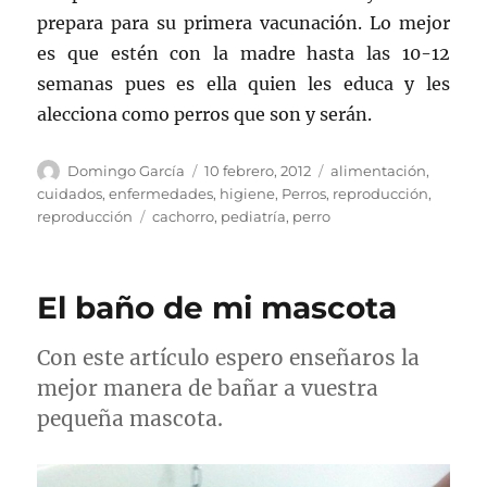
prepara para su primera vacunación. Lo mejor
es que estén con la madre hasta las 10-12
semanas pues es ella quien les educa y les
alecciona como perros que son y serán.
Autor
Publicado
Categorías
Domingo García
10 febrero, 2012
alimentación
,
el
cuidados
,
enfermedades
,
higiene
,
Perros
,
reproducción
,
Etiquetas
reproducción
cachorro
,
pediatría
,
perro
El baño de mi mascota
Con este artículo espero enseñaros la
mejor manera de bañar a vuestra
pequeña mascota.