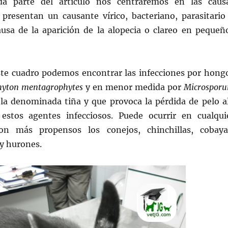
a parte del artículo nos centraremos en las caus
 presentan un causante vírico, bacteriano, parasitario
ausa de la aparición de la alopecia o clareo en pequeñ
ste cuadro podemos encontrar las infecciones por hong
hyton mentagrophytes
y en menor medida por
Microspor
 la denominada tiña y que provoca la pérdida de pelo al
stos agentes infecciosos. Puede ocurrir en cualqui
on más propensos los conejos, chinchillas, cobaya
 y hurones.