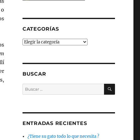
as
 o
os
CATEGORÍAS
Categorías
os
um
lí
er
BUSCAR
s,
BUSCAR
Buscar
por:
ENTRADAS RECIENTES
¿Tiene su gato todo lo que necesita ?