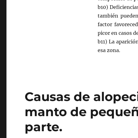
b10) Deficiencia
también pueden
factor favorece
picor en casos de
b11) La aparició
esa zona.
Causas de alopeci
manto de pequeño
parte.