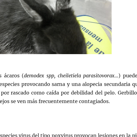
 ácaros (
demodex spp, cheiletiela parasitovorax
…) pued
s especies provocando sarna y una alopecia secundaria q
por rascado como caída por debilidad del pelo. Gerbillo
ejos se ven más frecuentemente contagiados.
species virus del tipo poxvirus provocan lesiones en la pi