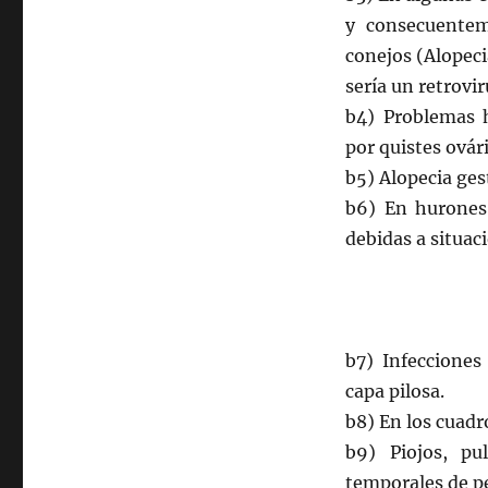
y consecuentem
conejos (Alopeci
sería un retrovir
b4) Problemas 
por quistes ovár
b5) Alopecia ge
b6) En hurones 
debidas a situac
b7) Infecciones
capa pilosa.
b8) En los cuadr
b9) Piojos, pu
temporales de pe