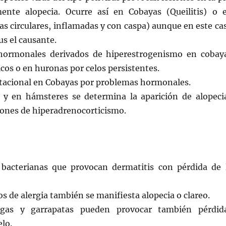
ente alopecia. Ocurre así en Cobayas (Queilitis) o 
as circulares, inflamadas y con caspa) aunque en este ca
us el causante.
hormonales derivados de hiperestrogenismo en cobay
icos o en huronas por celos persistentes.
stacional en Cobayas por problemas hormonales.
y en hámsteres se determina la aparición de alopeci
iones de hiperadrenocorticismo.
 bacterianas que provocan dermatitis con pérdida de 
os de alergia también se manifiesta alopecia o clareo.
lgas y garrapatas pueden provocar también pérdid
lo.