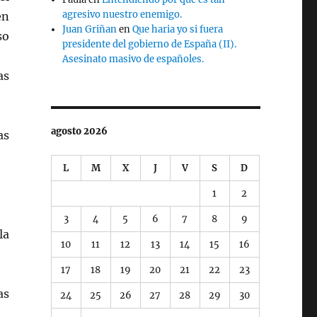
agresivo nuestro enemigo.
en
Juan Griñan
en
Que haria yo si fuera
so
presidente del gobierno de España (II).
Asesinato masivo de españoles.
as
agosto 2026
as
L
M
X
J
V
S
D
1
2
3
4
5
6
7
8
9
la
10
11
12
13
14
15
16
17
18
19
20
21
22
23
as
24
25
26
27
28
29
30