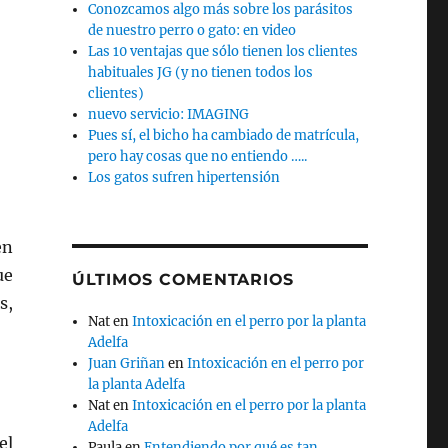
Conozcamos algo más sobre los parásitos
de nuestro perro o gato: en video
Las 10 ventajas que sólo tienen los clientes
habituales JG (y no tienen todos los
clientes)
nuevo servicio: IMAGING
Pues sí, el bicho ha cambiado de matrícula,
pero hay cosas que no entiendo …..
Los gatos sufren hipertensión
en
ue
ÚLTIMOS COMENTARIOS
s,
Nat
en
Intoxicación en el perro por la planta
Adelfa
Juan Griñan
en
Intoxicación en el perro por
la planta Adelfa
Nat
en
Intoxicación en el perro por la planta
Adelfa
el
Paula
en
Entendiendo por qué es tan