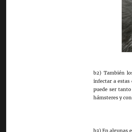
clareo
en
el
manto
de
pequeños
mamíferos:
2ª
parte.
b2) También los
infectar a esta
puede ser tanto 
hámsteres y con
b3) En algunas e