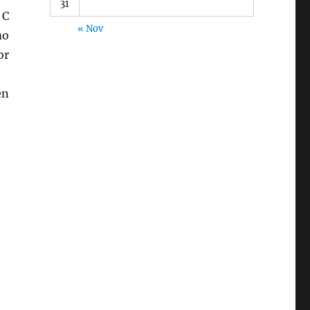
31
 C
« Nov
mo
or
en