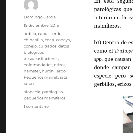
En esta segund
patológicas que
Autor
Domingo García
interno en la c
Publicado
19 diciembre, 2015
mamíferos.
el
Categorías
ardilla
,
cabra
,
cerdo
,
chinchilla
,
coatí
,
cobaya
,
b1) Dentro de e
conejo
,
cuidados
,
datos
como el
Trichop
biológicos
,
desparasitaciones
,
spp
. que causan
enfermedades
,
erizos
,
donde campan e
hamster
,
hurón
,
jerbo
,
especie pero s
Pequeños mamíf.
,
rata
,
ratón
gerbillos, erizos
Etiquetas
alopecia
,
patologías
,
pequeños mamíferos
en
1 comentario
Causas
de
alopecia
o