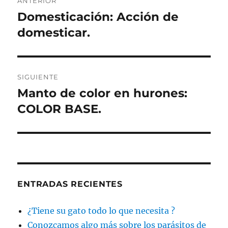
ANTERIOR
de
Domesticación: Acción de
Entrada
anterior:
domesticar.
entradas
SIGUIENTE
Manto de color en hurones:
Entrada
siguiente:
COLOR BASE.
ENTRADAS RECIENTES
¿Tiene su gato todo lo que necesita ?
Conozcamos algo más sobre los parásitos de