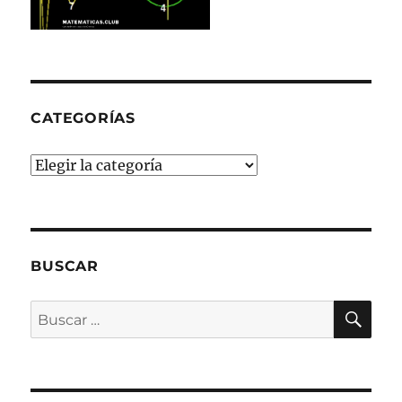
CATEGORÍAS
Categorías
BUSCAR
BU
Buscar
por: